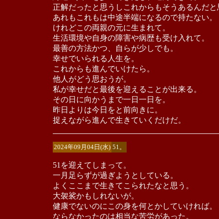
正解だったと思うしこれからもそうあるんだと
あれもこれもは中途半端になるので持たない。
けれどこの両親の元に生まれて。
生活環境や自身の障害や病歴も受け入れて。
最善の方法かつ、自らが少しでも。
幸せでいられる人生を。
これからも進んでいけたら。
他人がどう思おうが。
私が幸せだと最後を迎えることが出来る。
その日に向かうまで一日一日を。
昨日よりは今日をと前向きに。
捉えながら進んで生きていくだけだ。
2024年09月04日(水)
51。
51を迎えてしまって。
一月足らずが過ぎようとしている。
よくここまで生きてこられたなと思う。
大袈裟かもしれないが。
健康でないのにこの身を何とかしていければ。
ならなかったのは相当な苦労があった。