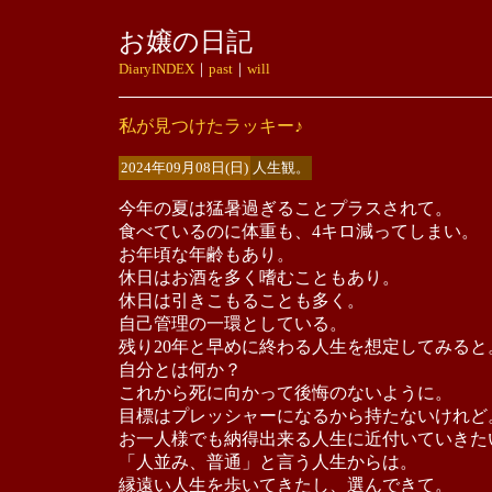
お嬢の日記
DiaryINDEX
｜
past
｜
will
私が見つけたラッキー♪
2024年09月08日(日)
人生観。
今年の夏は猛暑過ぎることプラスされて。
食べているのに体重も、4キロ減ってしまい。
お年頃な年齢もあり。
休日はお酒を多く嗜むこともあり。
休日は引きこもることも多く。
自己管理の一環としている。
残り20年と早めに終わる人生を想定してみると
自分とは何か？
これから死に向かって後悔のないように。
目標はプレッシャーになるから持たないけれど
お一人様でも納得出来る人生に近付いていきた
「人並み、普通」と言う人生からは。
縁遠い人生を歩いてきたし、選んできて。