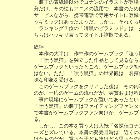
装丁の表紙絵以外でコナンのイラストが登場
分だけ。その絵もアニメの流用で、本書のため
サービスながら、携帯電話で専用サイトに登録
うギミックはあったようだ。しかし、それくら
ランキング７位の「暗黒のピラミッド」は、
ちらはハッキリ言ってタイトル詐欺である。
総評
本作の大半は、作中作のゲームブック「嗤う
「嗤う黒猫」を独立した作品として見るなら
ゲームブックといったところ。ゲームブック初
はない。ただ、「嗤う黒猫」の世界観は、名探
味な印象を受ける。
このゲームブックをクリアした後は、その内
のが、一応のゲームの流れだが、実質おまけ程
事件現場にゲームブックが置いてあったという
「嗤う黒猫」の装丁はファイティングファンタ
で本書がゲームブックファン向けか、ゲームブ
る。
しかし、この本を買う人は大抵「名探偵コナ
ーズとズレている。本書の発売当時は、近くの
けたものだが、買った子ども達はどう思ったの