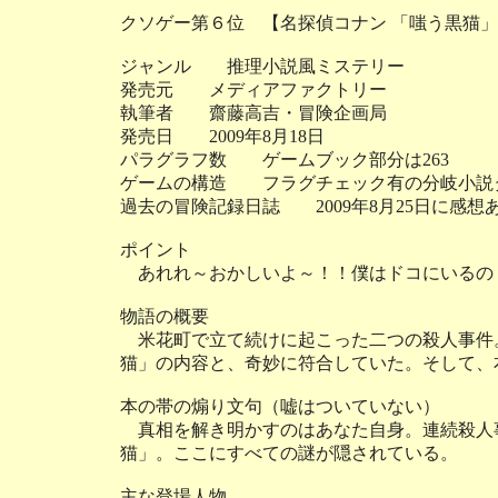
クソゲー第６位 【名探偵コナン 「嗤う黒猫
ジャンル 推理小説風ミステリー
発売元 メディアファクトリー
執筆者 齋藤高吉・冒険企画局
発売日 2009年8月18日
パラグラフ数 ゲームブック部分は263
ゲームの構造 フラグチェック有の分岐小説
過去の冒険記録日誌 2009年8月25日に感想
ポイント
あれれ～おかしいよ～！！僕はドコにいるの
物語の概要
米花町で立て続けに起こった二つの殺人事件
猫」の内容と、奇妙に符合していた。そして、
本の帯の煽り文句（嘘はついていない）
真相を解き明かすのはあなた自身。連続殺人
猫」。ここにすべての謎が隠されている。
主な登場人物