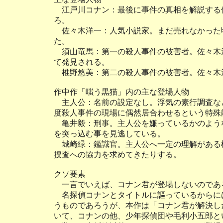
江戸川コナン：最後に事件の真相を解説する
ろ。
佐々木洋一：人気小説家。まだ売れなかった
た。
須山竜馬：第一の殺人事件の被害者。佐々木
て発見される。
椎野悠美：第二の殺人事件の被害者。佐々木
作中作「嗤う黒猫」内の主な登場人物
主人公：名前の設定なし。浮気の素行調査な
度殺人事件の現場に偶然居合わせるという特殊
亀井毅：刑事。主人公を嫌っているかのよう
を突っ込む事を見逃している。
城崎緑：鑑識官。主人公へ一定の理解がある
捜査への協力を求めてきたりする。
クソ要素
一言でいえば、コナン君が登場しないのであ
名探偵コナンとタイトルに謳っているからに
うものであろうが、本作は「コナン君が解決し
いて、コナンの他、少年探偵団や毛利小五郎と