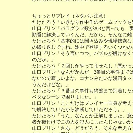
ちょっとリプレイ（ネタバレ注意）
たけたろう「いきなり作中作のゲームブックを
山口プリン「パラグラフ数が263と言っても
順番に解決していくんだ。だから、そんなに難
たけたろう「基本的には聞き込みや現場捜索な
の繰り返しですね。途中で登場するいくつかの
山口プリン「そう言いつつ、パズルが解けなく
のだが。」
たけたろう「２回しかやってませんし！悪かっ
山口プリン「なんだかんだ、2番目の事件まで
ないので寂しいよな。コナンみたいな漫画タッ
うんだけどな。」
たけたろう「３番目の事件も終盤まで到着した
ベタなシーンで困りました。」
山口プリン「ここだけはプレイヤー自身が考え
で解決していたから油断していただろう。」
たけたろう「うん、なんとか正解しました。意
者が後付けでこの人を犯人にしたんじゃないか
山口プリン「さあ、どうだろう。そんな考え方