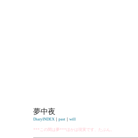
夢中夜
DiaryINDEX
｜
past
｜
will
***この間は夢***ほかは現実です、たぶん。