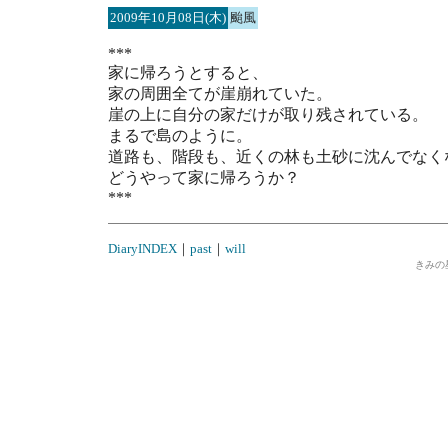
2009年10月08日(木)
颱風
***
家に帰ろうとすると、
家の周囲全てが崖崩れていた。
崖の上に自分の家だけが取り残されている。
まるで島のように。
道路も、階段も、近くの林も土砂に沈んでなく
どうやって家に帰ろうか？
***
DiaryINDEX
｜
past
｜
will
きみの