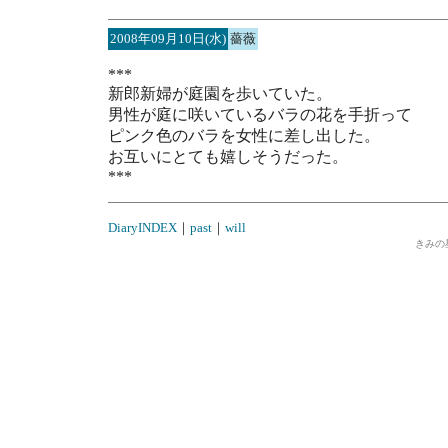
2008年09月10日(水)
薔薇
***
新郎新婦が庭園を歩いていた。
男性が庭に咲いているバラの花を手折って
ピンク色のバラを女性に差し出した。
お互いにとても嬉しそうだった。
***
DiaryINDEX
｜
past
｜
will
きみの