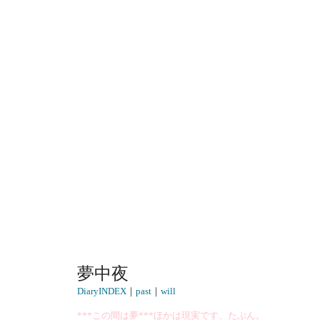
夢中夜
DiaryINDEX
｜
past
｜
will
***この間は夢***ほかは現実です、たぶん。