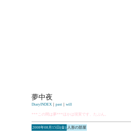
夢中夜
DiaryINDEX
｜
past
｜
will
***この間は夢***ほかは現実です、たぶん。
2008年08月15日(金)
人形の部屋