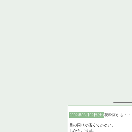
2002年03月02日(土)
花粉症かも・・
目の周りが痛くてかゆい。
しかも、涙目。