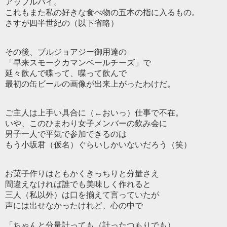
アップルパイ。
これもまた私の好きな食べ物の五本の指に入るもの。
さすが四半世紀の（以下省略）
その後、ブルジョアジー御用達の
「早来スモークカマンベールチーズ」で
延々飲んで喋って、喋って飲んで
最初の缶ビールの画像が出来上がったわけだ。
ご主人は上手い具合に（←おいっ）仕事で不在。
いや、このひまわり女子メンバーの飲み会に
男子一人で平気で参加できるのは
もう小坂君（仮名）ぐらいしかいないだろう（笑）
お菓子作りはともかくきっちりと分量さえ
間違えなければ誰でも美味しく作れると
三人（私以外）は口を揃えて言っていたが
声には出せなかったけれど、心の中で
「ちゃんと分量計っても（計ったつもりでも）