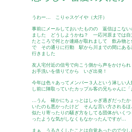
うわー… こりゃスゲイや（大汗）
事前にメールしておいたものの 返信はこない
ました どうしようかね？ 一応河原までは自
たところで何とか連絡が取れまして 飲み物と
で その通りに行動 駅から川までの間にある
行きました
友人宅付近の信号で向こう側から声をかけられ
お手洗いを借りてから いざ出発！
今年は色々あってメンバー３人という淋しい人
し前に陣取っていたカップル客の兄ちゃんに「
…うん 確かにちょっとはしゃぎ過ぎだったか
いたのも悪かったけど そんな言い方されるほ
似たり寄ったりの騒ぎ方をしてる団体がいくつ
ったような気がしなくもなかったんですが…
まぁ うるさくしたことは自覚あったので少し