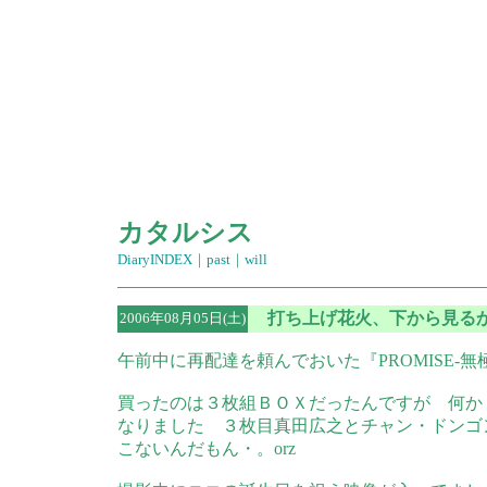
カタルシス
DiaryINDEX
｜
past
｜
will
打ち上げ花火、下から見る
2006年08月05日(土)
午前中に再配達を頼んでおいた『PROMISE-無
買ったのは３枚組ＢＯＸだったんですが 何か
なりました ３枚目真田広之とチャン・ドンゴ
こないんだもん・。orz