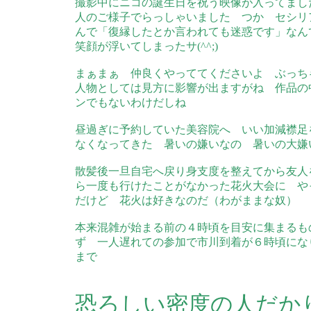
撮影中にニコの誕生日を祝う映像が入ってまし
人のご様子でらっしゃいました つか セシリ
んで「復縁したとか言われても迷惑です」なん
笑顔が浮いてしまったサ(^^;)
まぁまぁ 仲良くやっててくださいよ ぶっち
人物としては見方に影響が出ますがね 作品の
ンでもないわけだしね
昼過ぎに予約していた美容院へ いい加減襟足
なくなってきた 暑いの嫌いなの 暑いの大嫌いな
散髪後一旦自宅へ戻り身支度を整えてから友人
ら一度も行けたことがなかった花火大会に や
だけど 花火は好きなのだ（わがままな奴）
本来混雑が始まる前の４時頃を目安に集まるも
ず 一人遅れての参加で市川到着が６時頃にな
まで
恐ろしい密度の人だか