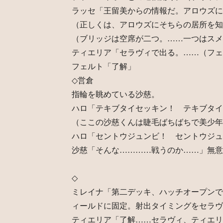
ラッセ「王留美からの情報だ。アロウズに
（正しくは、アロウズにそちらの居所を知
（ブリッジは空席が二つ。……一つはスメ
ティエリア「セラヴィで出る。……（フェ
フェルト「了解」
◇営倉
指輪を眺めている沙慈。
ハロ「テキブタイセッキン！ テキブタイ
（ここの沙慈くんは睫毛ばちばちで美少年
ハロ「セントウジュンビ！ セントウジュ
沙慈「そんな…………戦うのか……」無意
◇
ミレイナ「第二デッキ、ハッチオープンで
ィールドに固定。射出タイミングをセラヴ
ティエリア「了解……セラヴィ、ティエリ