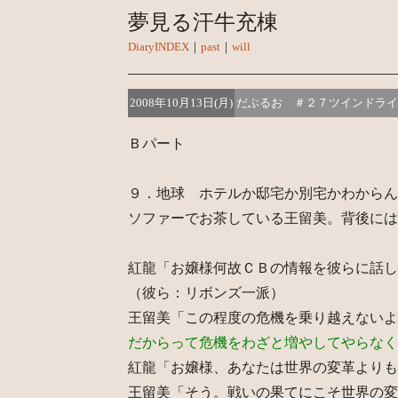
夢見る汗牛充棟
DiaryINDEX
｜
past
｜
will
2008年10月13日(月)
だぶるお ＃２７ツインドライ
Ｂパート
９．地球 ホテルか邸宅か別宅かわからん
ソファーでお茶している王留美。背後には
紅龍「お嬢様何故ＣＢの情報を彼らに話し
（彼ら：リボンズ一派）
王留美「この程度の危機を乗り越えないよ
だからって危機をわざと増やしてやらなく
紅龍「お嬢様、あなたは世界の変革よりも
王留美「そう。戦いの果てにこそ世界の変