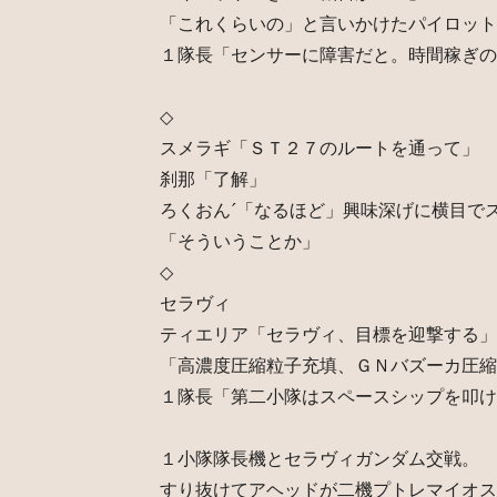
「これくらいの」と言いかけたパイロット
１隊長「センサーに障害だと。時間稼ぎの
◇
スメラギ「ＳＴ２７のルートを通って」
刹那「了解」
ろくおん´「なるほど」興味深げに横目で
「そういうことか」
◇
セラヴィ
ティエリア「セラヴィ、目標を迎撃する」
「高濃度圧縮粒子充填、ＧＮバズーカ圧縮
１隊長「第二小隊はスペースシップを叩け
１小隊隊長機とセラヴィガンダム交戦。
すり抜けてアヘッドが二機プトレマイオス