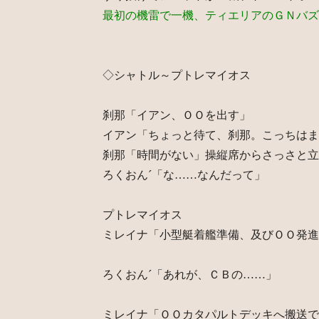
最初の機雷で一機、ティエリアのＧＮバズ
◇シャトル～プトレマイオス
刹那「イアン、ＯＯを出す」
イアン「ちょっと待て、刹那。こっちはま
刹那「時間がない」操縦席からさっさと立
ろくおん´「な……なんだって」
プトレマイオス
ミレイナ「小型艇着艦準備、及びＯＯ発進
ろくおん´「あれが、ＣＢの……」
ミレイナ「ＯＯカタパルトデッキへ搬送で