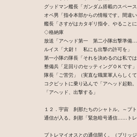
グッドマン艦長「ガンダム搭載のスペース
オペ男「指令本部からの情報です。間違い
艦長「さすがはカタギリ指令、やることに
◇格納庫
放送「アヘッド第一 第二小隊出撃準備…
ルイス「大尉！ 私にも出撃の許可を」
第一小隊の隊長「それを決めるのは私では
整備兵「足回りのセッティングＯＫです」
隊長「ご苦労」（実直な職業軍人らしくて
コクピットに乗り込んで「アヘッド起動。
「アヘッド、出撃する」
１２．宇宙 刹那たちのシャトル。～プト
通信が入る。刹那「緊急暗号通信……トレ
プトレマイオスとの通信開く。（ブリッジ