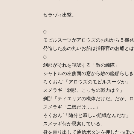
セラヴィ出撃。
◇
モビルスーツがアロウズのお船から５機発
発進したあの丸いお船は指揮官のお船とは
◇
刹那がそれを視認する「敵の編隊」
シャトルの左側面の窓から敵の艦船らしき
ろくおん´「アロウズのモビルスーツか」
スメラギ「刹那、こっちの戦力は？」
刹那「ティエリアの機体だけだ。だが、ロ
スメラギ「二機だけ……」
ろくおん´「随分と寂しい組織なんだな」
スメラギ何か思案している。
身を乗り出して通信ボタンを押したっぽい