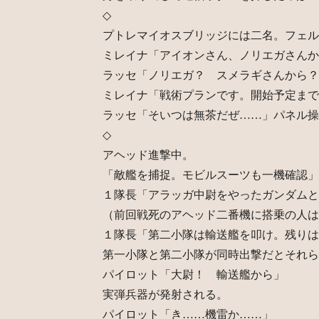
◇
プトレマイオスブリッジには二名。フェル
ミレイナ「アイオンさん、ノリエガさんか
ラッセ「ノリエガ？ スメラギさんから？
ミレイナ「戦術プランです。開始予定まで
ラッセ「そいつは無茶だぜ……」パネル操
◇
アヘッド進撃中。
「敵艦を捕捉。モビルスーツも一機確認」
１隊長「アラッガ中尉をやったガンダムと
（前回戦死のアヘッド二番機に搭乗の人は
１隊長「第二小隊は輸送艦を叩け。残りは
第一小隊と第二小隊が同時出撃だとそれら
パイロット「大尉！ 輸送艦から」
実弾兵器が発射される。
パイロット「き……機雷か……」