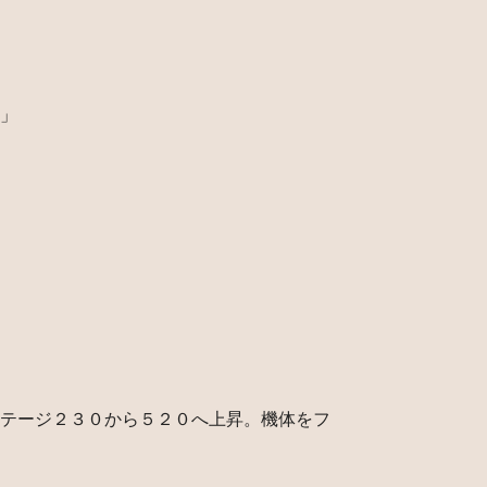
」
テージ２３０から５２０へ上昇。機体をフ