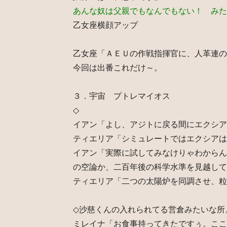
あんな奴は父親でもなんでもない！ みた
乙女座横顔アップ
乙女座「ＡＥＵの作戦指揮官に、人革連の
今回は出番これだけ～。
３．宇宙 プトレマイオス
◇
イアン「よし、アジトに戻る間にエクシア
ティエリア「シミュレートではエクシアは
イアン「実際に試してみなけりゃわからん
の空論か、二百年後の科学水準を見越して
ティエリア「二つの太陽炉を同調させ、粒
◇沙慈くんの入れられてる営倉みたいな所
ミレイナ「お食事持ってきたですぅ。ここ