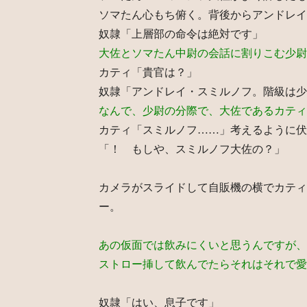
ソマたん心もち俯く。背後からアンドレイ
奴隷「上層部の命令は絶対です」
大佐とソマたん中尉の会話に割りこむ少尉
カティ「貴官は？」
奴隷「アンドレイ・スミルノフ。階級は少
なんで、少尉の分際で、大佐であるカティ
カティ「スミルノフ……」考えるように伏
「！ もしや、スミルノフ大佐の？」
カメラがスライドして自販機の横でカティ
ー。
あの仮面では飲みにくいと思うんですが、
ストロー挿して飲んでたらそれはそれで愛
奴隷「はい、息子です」