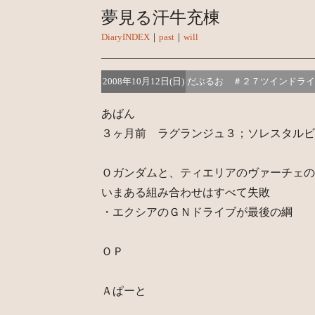
夢見る汗牛充棟
DiaryINDEX
｜
past
｜
will
2008年10月12日(日)
だぶるお ＃２７ツインドライ
あばん
３ヶ月前 ラグランジュ３；ソレスタルビ
Ｏガンダムと、ティエリアのヴァーチェの
いまある組み合わせはすべて失敗
・エクシアのＧＮドライブが最後の綱
ＯＰ
Ａぱーと