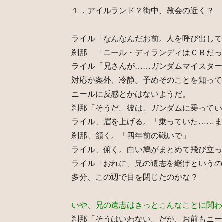
１．アイルランド？街中、教会の近く？ 
ライル「なんなんだお前。人を呼び出して
刹那 「ニール・ディランディはＣＢだっ
ライル「兄さんが……ガンダムマイスター
対応が案外、冷静。予めそのことを知って
ニールに反感とかはないようだ。
刹那「そうだ。彼は、ガンダムに乗ってい
ライル、眉を上げる。「乗っていた……ま
刹那、頷く。「四年前の戦いで」
ライル、俯く。白い鳩がまとめて飛び立っ
ライル「おれに、兄の遺志を継げというの
多分、この辺で目を閉じたのかな？
いや、兄の遺志はきっとこんなことに関わ
刹那「そうはいわない。だが、お前もニー