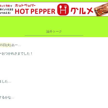
論外トーク
05日(火)
あー…
ーおつかれさまでした！
ました…
するかな…