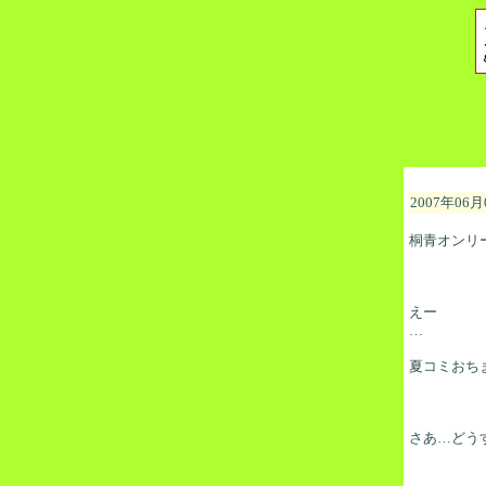
2007年06月
桐青オンリ
えー
…
夏コミおち
さあ…どう