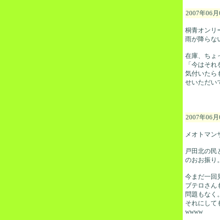
2007年06月
桐青オンリ
雨が降らな
在庫、ちょ
「今はそれ
気付いたら
せいただい
2007年06月
メオトマン
戸田北の民
のおお振り
今まだ一回
ブテロさん
問題もなく
それにして
wwww