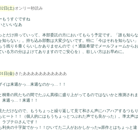
02日(土)
オンリー秒読み
ーもうすぐですね
いといいなあ
っとだけ持っていって、本部委託の方においてもらう予定です。「誰も知ら
を知らない」。持ち込み部数は大変少ないです。特に「今はそれを知らない
もう残り６冊くらいしかありませんので（＊通販希望でメールフォームから
ている方の分はよけてありますのでご安心を）、欲しい方はお早めに。
01日(金)
きたあああああああああああ
ザイは来週かっ…来週なのかっ…！！
と桐青の民たちの間でたぶん異様に盛り上がってるのではないかと推測され
。来週っ…！来週！！
見ただけなので、もうちょっと繰り返して見て和さん声にハアハアするつも
もヒート！！（個人的にはもうちょっとつぶれた声でも良かった）。準太声
。ラブテロさんです！
も利央の十字架でかっ！！ひいてた二人がおかしかったw原作とはちょっと違