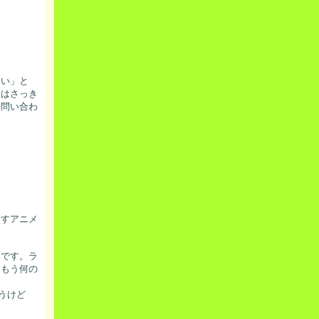
ない」と
」はさっき
お問い合わ
ますアニメ
りです。ラ
はもう何の
うけど