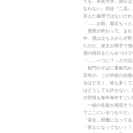
ても、有名大学、国公立
なわない。所詮『二流』
言えた義理ではないけれ
「……お前、最近ちっと
授業が終わって、まわ
中、僕は立ち上がらず黙
たのだ。栄太が両手で僕
僕の両目をにらみつけて
「……べつに？…どの辺
校門のそばに看板代わ
百年の、この学校の自慢
るほど太く、枝も多くて
はどうしても許せない。
の苦情も毎年毎年すごい
一組の生徒が迷惑そう
でここにいるつもりだ』
「栄太…邪魔になってる
「答えになってない！！