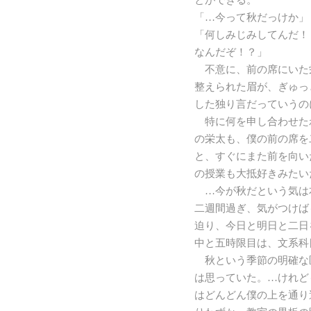
とができる。
「…今って秋だっけか」
「何しみじみしてんだ！
なんだぞ！？」
不意に、前の席にいた
整えられた眉が、ぎゅっ
した独り言だっていうの
特に何を申し合わせた
の栄太も、僕の前の席を
と、すぐにまた前を向い
の授業も大抵好きみたい
…今が秋だという気は
二週間過ぎ、気がつけば
迫り、今日と明日と二日
中と五時限目は、文系科
秋という季節の明確な
は思っていた。…けれど
はどんどん僕の上を通り