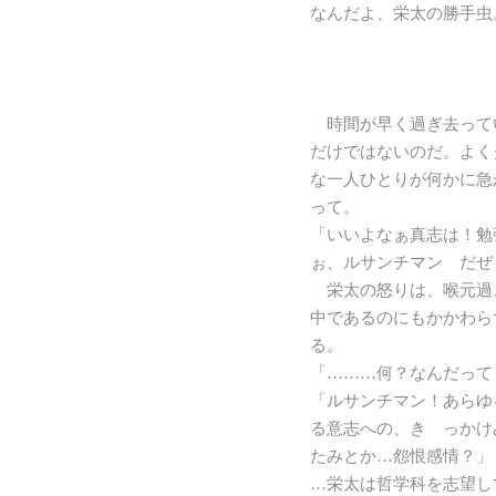
なんだよ、栄太の勝手虫
時間が早く過ぎ去って
だけではないのだ。よく
な一人ひとりが何かに急
って。
「いいよなぁ真志は！勉
ぉ、ルサンチマン だぜ
栄太の怒りは、喉元過
中であるのにもかかわら
る。
「………何？なんだって
「ルサンチマン！あらゆ
る意志への、き っかけ
たみとか…怨恨感情？」
…栄太は哲学科を志望し