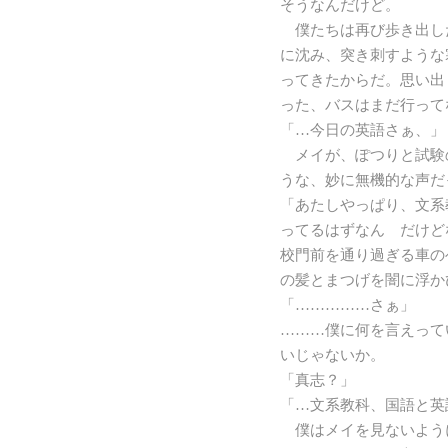
そうなんだけど。
僕たちは再び歩き出し
に沈み、突き刺すような
ってきたからだ。思い出
った、バスはまだ行って
「…今日の英語さぁ、」
メイが、ぽつりと試験
うな、妙に無機的な声だ
「あたしやっぱり、文系
ってるはずなん だけど
校門前を通り過ぎる車の
の髪とまつげを闇に浮か
「……………さぁ」
………僕に何を言えって
いじゃないか。
「真志？」
「…文系教科、国語と英
僕はメイを見ないよう