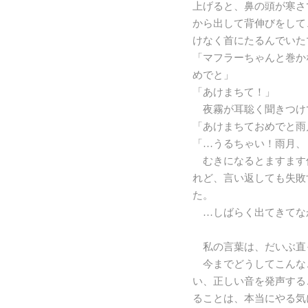
上げると、鼻の頭が寒さ
から出して背伸びをして
けなく首にたるんでいた
「マフラーちゃんと巻か
めでと」
「あけまちて！」
夜霧が耳聡く聞きつけ
「あけまちておめでと雨
「…うるちゃい！雨月、
むきになるとますます
れど、言い返しても失敗
た。
…しばらく出てきてな
私の言葉は、だいぶ直
今までどうしてこんな
い、正しい音を発声する
ることは、本当にやる気