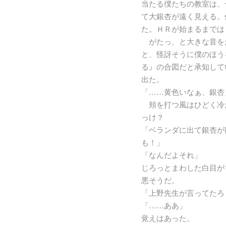
当たる僕たちの教室は、
て大銀杏が遠く見える。
た。ＨＲが始まるまでは
がたっ、と大きな音を
と、怪訝そうに僕のほう
る』の合図だと承知して
出た。
「……黄色いなぁ、銀杏
頬を打つ風はひどく冷
っけ？
「ベランダに出て銀杏が
も！」
「なんだよそれ」
じろっとまわした白目が
悪そうだ。
「上野先生が言ってたろ
「……ああ」
覚えはあった。