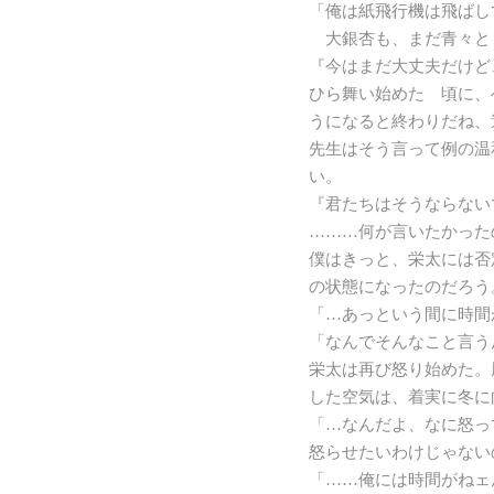
「俺は紙飛行機は飛ばし
大銀杏も、まだ青々と
『今はまだ大丈夫だけど
ひら舞い始めた 頃に、
うになると終わりだね、
先生はそう言って例の温
い。
『君たちはそうならない
………何が言いたかった
僕はきっと、栄太には否
の状態になったのだろう
「…あっという間に時間
「なんでそんなこと言う
栄太は再び怒り始めた。
した空気は、着実に冬に
「…なんだよ、なに怒っ
怒らせたいわけじゃない
「……俺には時間がねェ