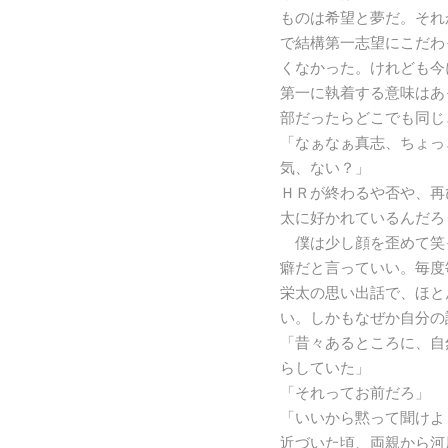
ものは希望と夢だ。それ
で結構第一志望にこだわ
くなかった。けれども今
第一に執着する意味はあ
部だったらどこでも同じ
「なぁなぁ真志、ちょっ
気、ない？」
ＨＲが終わるや否や、再
太に好かれているんだろ
僕は少し顔を歪めて笑
癖だと言っていい。毎度
栄太の思い出話で、ほと
い。しかもなぜか自分の
「昔々あるところに、自
らしていた」
「それってお前だろ」
「いいから黙って聞けよ
近づいた頃、両親から河