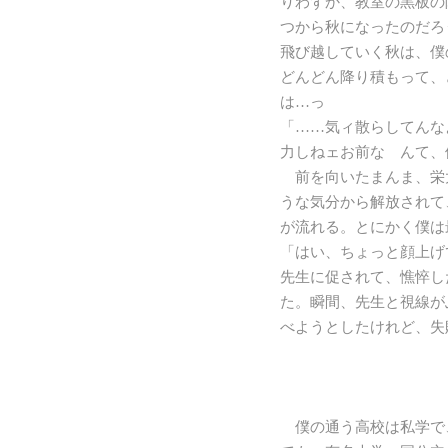
りわずか、教室の黒板の
つから秋になったのだろ
飛び越していく秋は、僕
どんどん降り積もって、
は…っ
「……気ィ散らしてんな
力しねェお前な んて、
前を向いたまんま、栄
うな気分から解放されて
が流れる。とにかく僕は
「はい、ちょっと顔上げ
先生に促されて、憔悴し
た。瞬間、先生と視線が
べようとしたけれど、失
僕の通う高校は私学で