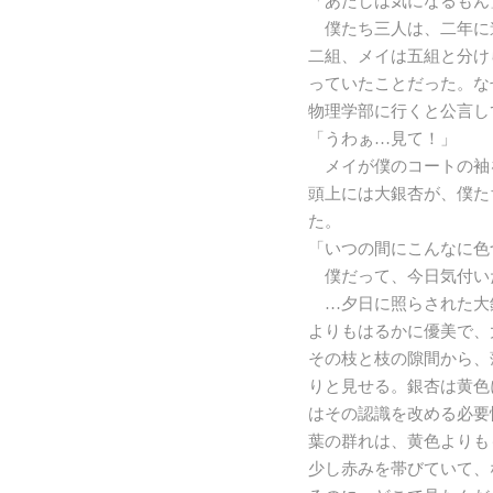
「あたしは気になるもん
僕たち三人は、二年に
二組、メイは五組と分け
っていたことだった。な
物理学部に行くと公言し
「うわぁ…見て！」
メイが僕のコートの袖
頭上には大銀杏が、僕た
た。
「いつの間にこんなに色
僕だって、今日気付い
…夕日に照らされた大
よりもはるかに優美で、
その枝と枝の隙間から、
りと見せる。銀杏は黄色
はその認識を改める必要
葉の群れは、黄色よりも
少し赤みを帯びていて、