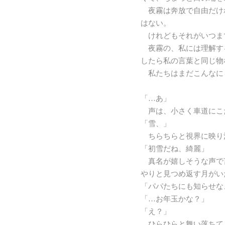
夜霧は奔放で自由だけ
はない。
けれどもそれがいつま
夜霧の、私には理解す
したら私の言葉と同じ物
私たちはまだこんなに
「…あ」
声は、小さく車道にこ
「雪、」
ちらちらと視界に映り
「初雪だね、綺麗」
真名が嬉しそうな声で
やりと見つめ返す月がい
「パパたちにも知らせな
「…お年玉かな？」
「え？」
ひらひらと舞い落ちて