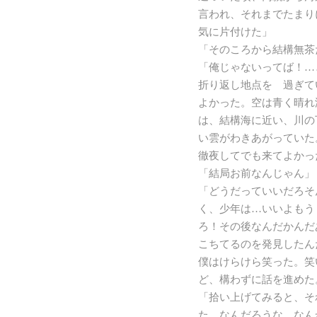
言われ、それまでたまり
気に片付けた」
「そのころから結構無茶
「俺じゃないってば！…
折り返し地点を 過ぎて
よかった。空は青く晴れ
は、結構海に近い、川の
い雲がわきあがっていた
徹夜してでも来てよかっ
「結局お前なんじゃん」
「どうだっていいだろそ
く、少年は…いいよもう
ろ！その後なんだかんだ
こちてるのを発見したん
僕はけらけら笑った。笑
ど、構わずに話を進めた
「拾い上げてみると、そ
た。なんだろうな、なん