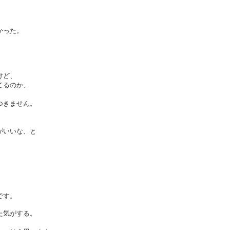
かった。
けど、
てるのか、
つきません。
がいいな、と
。
です。
た気がする。
。