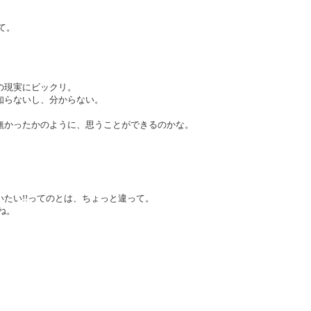
。
て。
。
の現実にビックリ。
知らないし、分からない。
。
無かったかのように、思うことができるのかな。
たい!!ってのとは、ちょっと違って。
ね。