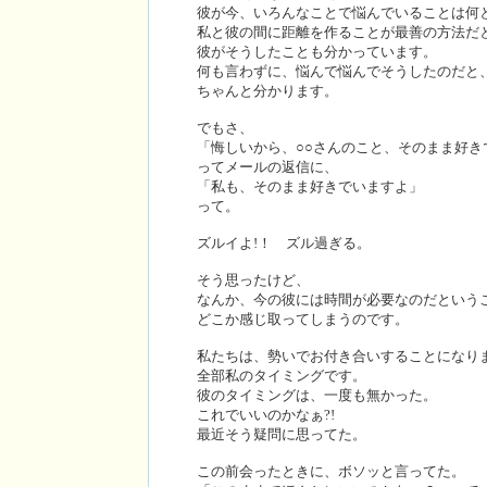
彼が今、いろんなことで悩んでいることは何
私と彼の間に距離を作ることが最善の方法だ
彼がそうしたことも分かっています。
何も言わずに、悩んで悩んでそうしたのだと
ちゃんと分かります。
でもさ、
「悔しいから、○○さんのこと、そのまま好き
ってメールの返信に、
「私も、そのまま好きでいますよ」
って。
ズルイよ!！ ズル過ぎる。
そう思ったけど、
なんか、今の彼には時間が必要なのだという
どこか感じ取ってしまうのです。
私たちは、勢いでお付き合いすることになり
全部私のタイミングです。
彼のタイミングは、一度も無かった。
これでいいのかなぁ?!
最近そう疑問に思ってた。
この前会ったときに、ボソッと言ってた。