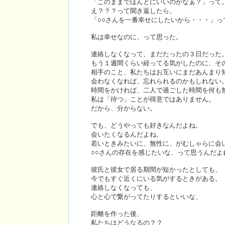
「このままでほんとにいいのかなぁ？」って
え？？？って聞き返したら、
「○○さんを一番幸せにしたいから・・・」っ
私は幸せなのに、って思った。
連絡しなくなって、まだたったの３日だった
もう１週間くらい経ってる気がしたのに、そ
相手のこと、私たちはお互いにまだあんまり
会わなくなれば、忘れられるのかもしれない
時間をかければ、二人で過ごした時間を何も
私は「待つ」ことが得意ではありません。
だから、分からない。
でも、どうやっても好きなんだよね。
会いたくなるんだよね。
若いときみたいに、無性に、がむしゃらに会い
○○さんの存在を感じたいな、って思うんだよ
彼氏と彼女で居る期間が短かったとしても、
今でもすぐ近くにいる気がするときがある。
連絡しなくなっても、
心と心で繋がってたりするといいな、
距離を作った後、
私たちはどうなるの？？