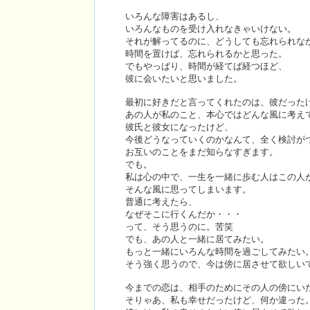
いろんな障害はあるし、
いろんなものを受け入れなきゃいけない。
それが解ってるのに、どうしても忘れられな
時間を置けば、忘れられるかと思った。
でもやっぱり、時間が経てば経つほど、
彼に会いたいと思いました。
最初に好きだと言ってくれたのは、彼だった
あの人が私のこと、本心ではどんな風に考え
彼氏と彼女になったけど、
今後どうなっていくのかなんて、全く検討が
お互いのことをまだ知らなすぎます。
でも。
私は心の中で、一生を一緒に歩む人はこの人
そんな風に思ってしまいます。
普通に考えたら、
なぜそこに行くんだか・・・
って、そう思うのに。苦笑
でも、あの人と一緒に居てみたい。
もっと一緒にいろんな時間を過ごしてみたい
そう強く思うので、今は傍に居させて欲しい
今までの恋は、相手のためにその人の傍にい
そりゃあ、私も幸せだったけど、何か違った