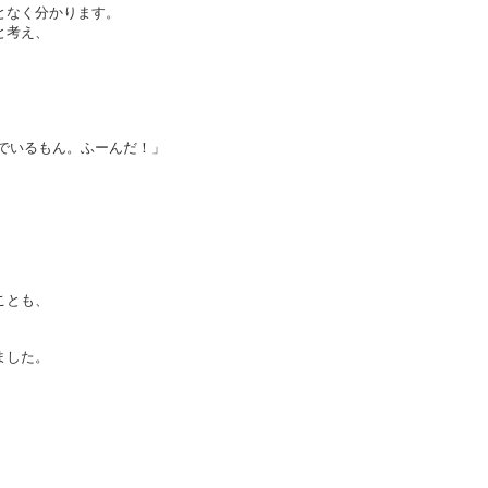
となく分かります。
と考え、
、
でいるもん。ふーんだ！」
ことも、
ました。