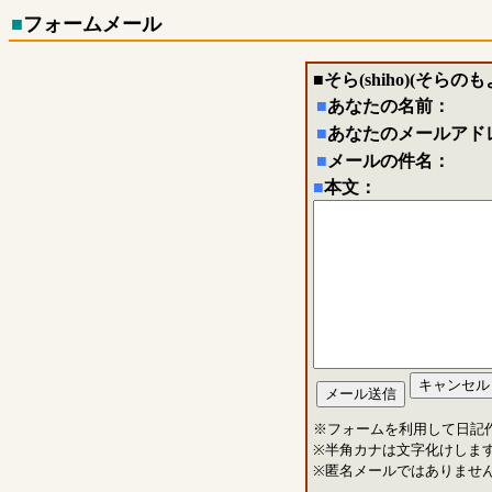
■
フォームメール
■
そら(shiho)(そらの
■
あなたの名前：
■
あなたのメールアド
■
メールの件名：
■
本文：
※フォームを利用して日記
※半角カナは文字化けしま
※匿名メールではありませ