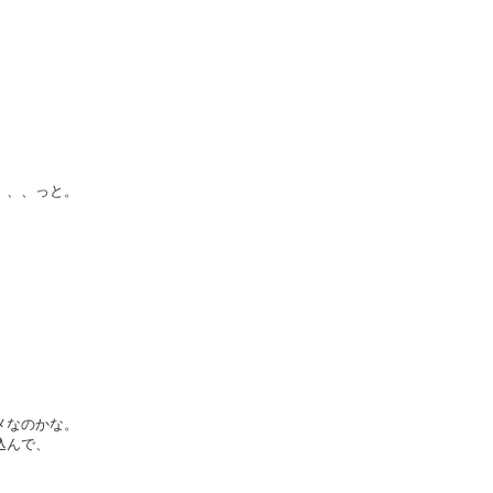
、、、っと。
。
メなのかな。
込んで、