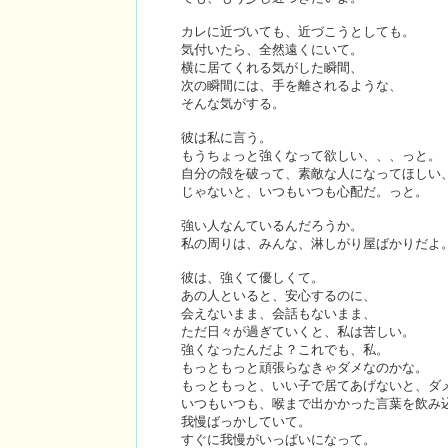
カレに近づいても、近づこうとしても。
気付いたら、全然遠くにいて。
横に居てくれる気がした瞬間、
次の瞬間には、手を離されるような、
そんな気がする。
彼は私に言う。
もうちょっと強くなって欲しい、、、っと。
自分の殻を破って、素敵な人になってほしい
じゃないと、いつもいつも心配だ。っと。
強い人なんているんだろうか。
私の周りは、みんな、淋しがり屋ばかりだよ
彼は、強くて優しくて。
あの人といると、安心するのに、
会えないまま、会話もないまま、
ただ日々が過ぎていくと、私は苦しい。
強くなったんだよ？これでも、私。
もっともっと頑張らなきゃダメなのかな。
もっともっと、いい子で居てあげないと、ダ
いつもいつも、喉まで出かかった言葉を飲み
我慢ばっかしていて。
すぐに我慢がいっぱいになって。