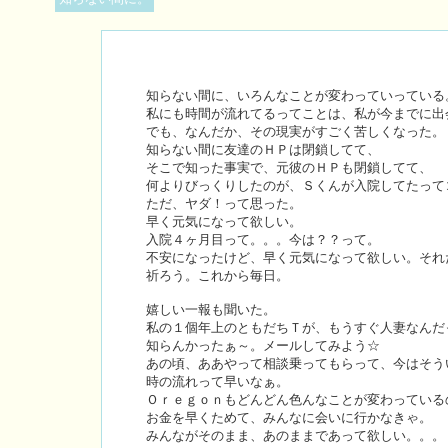
知らない間に、いろんなことが変わっていっている
私にも時間が流れてるってことは、私が今までに出
でも、なんだか、その現実がすごく苦しくなった。
知らない間に友達のＨＰは閉鎖してて、
そこで知った事実で、元彼のＨＰも閉鎖してて、
何よりびっくりしたのが、Ｓくんが入院してたって
ただ、ヤダ！って思った。
早く元気になって欲しい。
入院４ヶ月目って。。。今は？？って。
不安になったけど、早く元気になって欲しい。それ
祈ろう。これから毎日。
嬉しい一報も聞いた。
私の１個年上のともだちＴが、もうすぐ人妻なんだ
知らんかったぁ～。メールしてみよう☆
あの頃、ああやって相談乗ってもらって、今はそう
時の流れって早いなぁ。
Ｏｒｅｇｏｎもどんどん色んなことが変わっている
お金を早くためて、みんなに会いに行かなきゃ。
みんながそのまま、あのままであって欲しい。。。