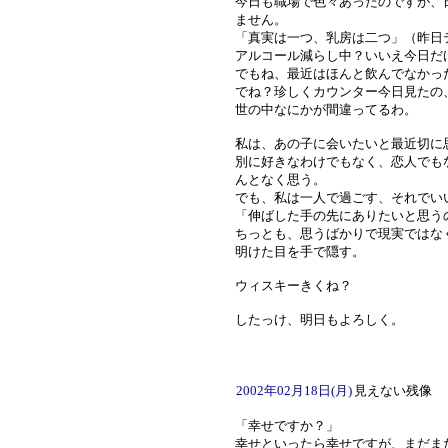
今日も職場で色々あったのですが、
ません。
「真実は一つ、乳房は二つ」（昨日
アルコール減らし中？いいえ今日だ
でもね、最近はほんと飲んでなかっ
でね？珍しくカウンター今日見たの
世の中なにかが間違ってるわ。
私は、あの子に会いたいと最近切に
別に好きなわけでもなく、恋人でも
んとなく思う。
でも、私は一人で過ごす、それでい
「伸ばした手の先にありたいと思う
ちっとも、思うばかりで現実ではな
明けた目を手で隠す。
ウィスキーきくね？
したっけ、明日もよろしく。
2002年02月18日(月)
見えない残像
「幸せですか？」
幸せといったら幸せですが、まだま