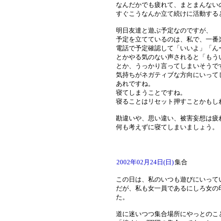
なんだかでも疲れて、まとまんない
すぐこうなんか立て続けに活動する
明日友達と遊ぶ予定なのですが、
予定を立てているのは、私で、一番
電話で予定確認して「いいよ」「ん
とかやる気のない声されると「もう
とか、うっかり言ってしまいそうで
気持ちがネガティブな方向にいって
あれですね。
寝てしまうことですね。
寝ることはリセット押すことかもし
勘違いや、思い違い、被害妄想は疲
何も考えずに寝てしまいましょう。
2002年02月24日(日)
集合
この日は、私のいつも遊びにいって
だが、私も女一員であるにしろ女の
た。
道に迷いつつ集合場所にやっとのこ