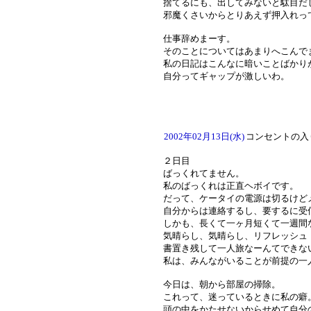
捨てるにも、出してみないと駄目だ
邪魔くさいからとりあえず押入れっ
仕事辞めまーす。
そのことについてはあまりへこんで
私の日記はこんなに暗いことばかり
自分ってギャップが激しいわ。
2002年02月13日(水)
コンセントの入
２日目
ばっくれてません。
私のばっくれは正直ヘボイです。
だって、ケータイの電源は切るけど
自分からは連絡するし、要するに受
しかも、長くて一ヶ月短くて一週間
気晴らし、気晴らし、リフレッシュ
書置き残して一人旅なーんてできな
私は、みんながいることが前提の一
今日は、朝から部屋の掃除。
これって、迷っているときに私の癖
頭の中をかたせないからせめて自分