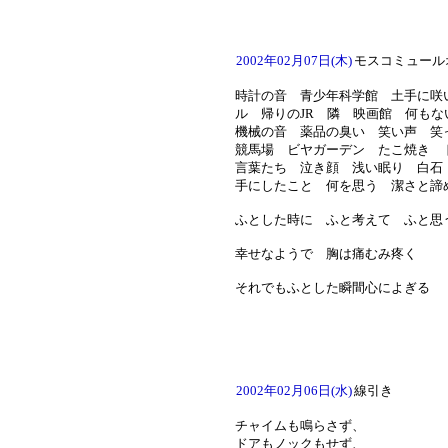
2002年02月07日(木)
モスコミュール
時計の音 青少年科学館 土手に咲
ル 帰りのJR 隣 映画館 何も
機械の音 薬品の臭い 笑い声 
競馬場 ビヤガーデン たこ焼き 
言葉たち 泣き顔 浅い眠り 白
手にしたこと 何を思う 潔さと
ふとした時に ふと考えて ふと思
幸せなようで 胸は痛むみ疼く
それでもふとした瞬間心によぎる
2002年02月06日(水)
線引き
チャイムも鳴らさず、
ドアもノックもせず、