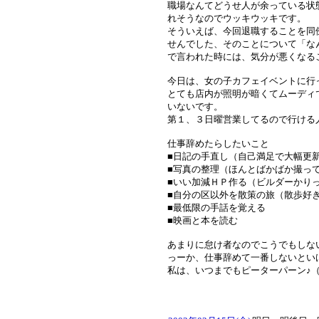
職場なんてどうせ人が余っている状
れそうなのでウッキウッキです。
そういえば、今回退職することを同
せんでした、そのことについて「な
で言われた時には、気分が悪くなる
今日は、女の子カフェイベントに行
とても店内が照明が暗くてムーディ
いないです。
第１、３日曜営業してるので行ける
仕事辞めたらしたいこと
■日記の手直し（自己満足で大幅更
■写真の整理（ほんとばかばか撮っ
■いい加減ＨＰ作る（ビルダーかり
■自分の区以外を散策の旅（散歩好
■最低限の手話を覚える
■映画と本を読む
あまりに怠け者なのでこうでもしな
っーか、仕事辞めて一番しないとい
私は、いつまでもピーターパーン♪