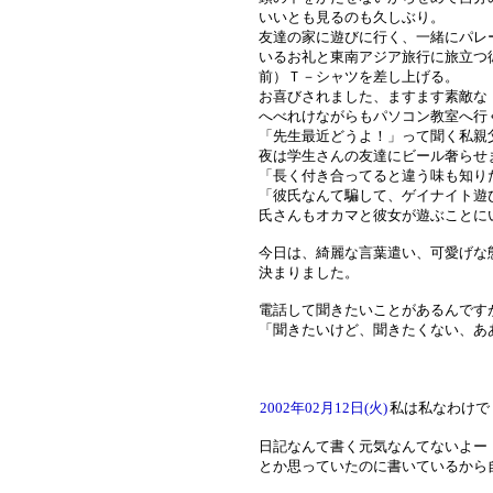
いいとも見るのも久しぶり。
友達の家に遊びに行く、一緒にパレ
いるお礼と東南アジア旅行に旅立つ
前）Ｔ－シャツを差し上げる。
お喜びされました、ますます素敵な
へべれけながらもパソコン教室へ行
「先生最近どうよ！」って聞く私親
夜は学生さんの友達にビール奢らせ
「長く付き合ってると違う味も知り
「彼氏なんて騙して、ゲイナイト遊
氏さんもオカマと彼女が遊ぶことに
今日は、綺麗な言葉遣い、可愛げな
決まりました。
電話して聞きたいことがあるんです
「聞きたいけど、聞きたくない、あ
2002年02月12日(火)
私は私なわけで
日記なんて書く元気なんてないよー
とか思っていたのに書いているから