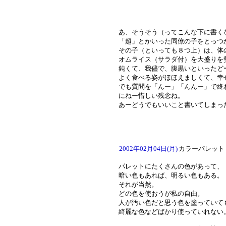
あ、そうそう（ってこんな下に書く
「超」とかいった同僚の子をとっつ
その子（といっても８つ上）は、体
オムライス（サラダ付）を大盛りを
鈍くて、我儘で、腹黒いといったど
よく食べる姿がほほえましくて、幸
でも質問を「んー」「んんー」で終
にねー惜しい残念ね。
あーどうでもいいこと書いてしまっ
2002年02月04日(月)
カラーパレット
パレットにたくさんの色があって、
暗い色もあれば、明るい色もある。
それが当然。
どの色を使おうが私の自由。
人が汚い色だと思う色を塗っていて
綺麗な色などばかり使っていれない