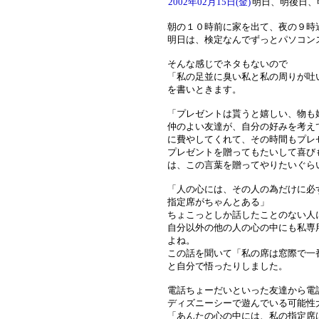
2002年02月15日(金)
明日、明後日、
朝の１０時前に家を出て、夜の９時
明日は、検定なんでずっとパソコン
そんな感じでネタもないので
「私の足並に臭い私と私の周りが吐
を書いときます。
「プレゼントは貰うと嬉しい、物も
仲のよい友達が、自分の好みを考え
に費やしてくれて、その時間もプレ
プレゼントを贈ってもたいして喜び
は、この言葉を贈ってやりたいぐら
「人の心には、その人の為だけに必
指定席がちゃんとある」
ちょこっとしか話したことのない人
自分以外の他の人の心の中にも私専
よね。
この話を聞いて「私の席は窓際で一
と自分で悟ったりしました。
電話ちょーだいといった友達から電
ディズニーシーで遊んでいる可能性
「あんたの心の中には、私の指定席