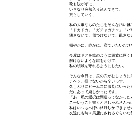
靴も脱がずに、
いきなり突然入り込んできて、
荒らしていく、
私の大事なものたちをそんな汚い靴
「ドカドカ」「ガチャガチャ」「バ
壊さないで、傷つけないで、乱さな
穏やかに、静かに、寝ていたいだけ
今度はドアを鉄のように頑丈に厚く
解けないような鍵をかけて、
私の領域を守れるようにしたい。
そんな今日は、尻の穴がむしょうに
テヘッ。掻けないから辛いっす。
久しぶりにビームスに服見にいった
だにあって嬉しかったです。
「あー私の選択は間違ってなかった
こーいうこと書くとおしゃれさんっ
私はいつもへぼい格好しかできませ
友達にも時々馬鹿にされるぐらいな