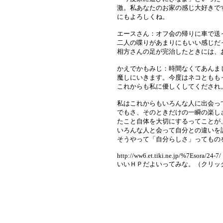
激。私あなたのお家の感じ大好きで
にもよろしくね。
エースさん：オフ会の帰りに車で送
二人の喋りがあまりにもいい感じだ
相方さんの足が完治したときには、
かえでかもみじ：時間なくてあんま
魔しにいきます。今度はネコともも
これからも私に優しくしてくだされ
私はこれからもいろんな人に出会っ
でもさ、そのときだけの一瞬の楽し
たこと自体を大切にするってことが
いろんな人と会って自分との違いを
そうやって「自分らしさ」ってもの
http://ww6.et.tiki.ne.jp/%7Esora/24-7/
いいＨＰだよいってみな。（クリッ