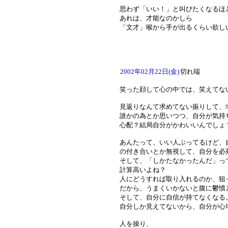
思わず「いい！」と叫びたくなるほ
あれは、才能なのかしら
「文才」喉から手が出るくらい欲し
2002年02月22日(金)
切れ端
笑った顔して心の中では、笑えてな
見返りなんて求めてない振りして、
誰かの為とか思いつつ、自分が気持
心配？結局自分がかわいいんでしょ
あんたって、いい人ぶってるけど、
の付き合いとか無視して、自分を必
そして、「しかたなかったんだ」っ
計算高いよね？
人にどうすれば取り入れるのか、狙
だから、うまくいかないと腹に鬱憤
そして、自分に自信が持てなくなる
自分しか見えてないから、自分が心
人を操り、