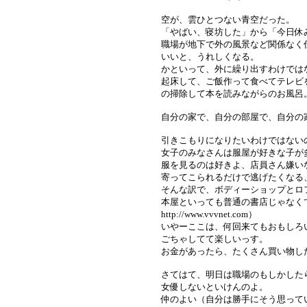
空が、雲ひとつない青空だった。
「やばい、寝坊した」から「今日休
職場が地下で外の風景など関係なく
いいと、うれしくなる。
かといって、外に繰り出すわけでは
起床して、ご飯作って食べてテレビ
の掃除して本を読みながらのお風呂
自分の家で、自分の部屋で、自分の
引きこもりになりたいわけではない
女子のみなさんは服屋が好きな子が
服を見るのは好きよ、店員さん嫌い
寄ってこられるだけで逃げたくなる
そんな訳で、ボディーショップとロ
本屋といっても普通の書店じゃな
http://www.vvvnet.com）
いやーここは、何回来てもおもしろ
ごちゃしてて楽しいっす。
お金があったら、たくさん買い物し
さてはて、明日は職場のもしかした
女優しないといけんのよ。
仲のよい（自分は勝手にそう思って