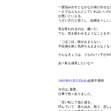
一度悩み出すとなかなか抜け出せな
一人でもんもんとしていればいいの
が悪いといえる。
うざい方だと思うし、結構女々しい
気を使われるのは、嫌いだ。
でも、気を使わせるようなことをす
「ごほごほ」咳が止まらない。
不信感を抱く気持ちも止まらなくな
そんなきょうは、うちのパソ子がWI
あー私も成長したいなー
2002年01月22日(火)
結果不透明
今日は､最悪。
仕事で色々ありました。
「災い転じて福と成る」
凹んでいて、落ち込み、怒り、悲し