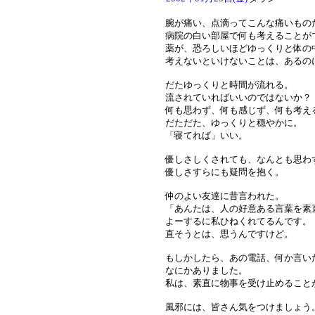
腕が痛い、点滴ってこんな痛いもの
病院の白い部屋で何も考えることが
薬が、恐ろしいほどゆっくりと体の
考えないといけないことは、あるの
だたゆっくりと時間が流れる。
流されていればいいのではないか？
何も思わず、何も感じず、何も考え
だただた、ゆっくりと穏やかに。
「寝てれば」いい。
優しさしくされても、なんとも思わ
優しさすらにも疑問を抱く。
仲のよい友達に昔言われた。
「あんたは、人の好意ある言葉を素
よーするに私ひねくれてるんです。
直そうとは、思うんですけど。
もしかしたら、あの電話、何か言い
なにかありました。
私は、素直に物事を受け止めること
風邪には、皆さん気をつけましょう