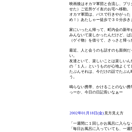
映画後はオカマ軍団と合流し、プリ
せた）ご近所ゲイ友のお宅へ移動。
オカマ軍団は、バスで行きやがった
め！）あたしゃー徒歩で３０分歩き
家にいったん帰って、町内会の新年
みんないて楽しかったんだけど、ば
（ゲイ物）を借りて、さっさと帰っ
最近、人と会うのも話すのも面倒だ
い。
友達といて、楽しいことは楽しいん
の「１人」というものが心地よくて
たぶんそれは、今だけの話でたぶん
う。
鳴らない携帯、かけることのない携
っーか、今日の日記長いなぁー
2002年01月18日(金)
見方見え方
「一週間に１回しかお風呂に入らな
「毎日お風呂に入っていても、一週