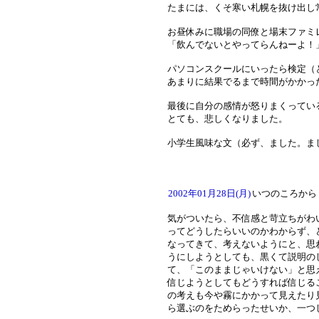
たまには、くそ寒い札幌を抜け出し
お昼休みに職場の同僚と場末ファミ
「飲んでないとやってらんねーよ！
パソコンスクールにいったら検定（
あまりに結果でるまで時間がかかっ
最後に自分の感情が怒りまくってい
とても、悲しくなりました。
小学生風味な文（必ず、ました。ま
2002年01月28日(月)
いつのころから
気がついたら、不信感と苛立ちがわ
ってどうしたらいいのかわからず、
なってきて、考えないようにと、思
うにしようとしても、黒くて説明の
て、「このままじゃいけない」と思
信じようとしてもどうすれば信じる
の考えも今や霧にかかって見えたり
ら選ぶのをためらったせいか、一つ