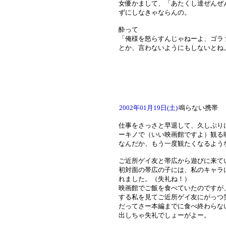
女優かまして、「あたくし達ぜんぜ
ずにしなきゃならんの。
酔って
「俺様を怒らすんじゃねーよ、ゴラ
とか、言わないようにもしないとね
2002年01月19日(土)
鳴らない携帯
仕事をさっさと早退して、久しぶり
ーキノで（いい映画館ですよ）観る
なんだか、もう一度観たくなるよう
ご近所ゲイ友と帯広から遊びに来て
初対面の帯広の子には、私のキャラ
れました。（失礼ね！）
映画館でご飯を食べていたのですが
する私を見てご近所ゲイ友にがっつ
だってさー本編までに食べ終わらな
出しちゃ失礼でしょーがよー。