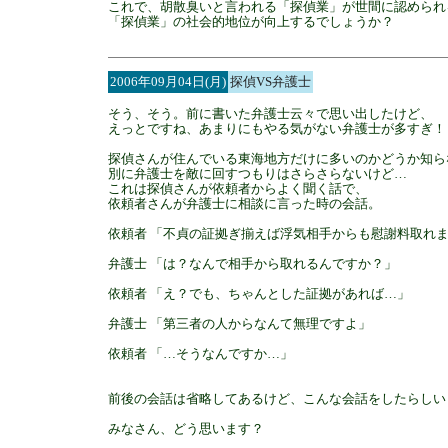
これで、胡散臭いと言われる「探偵業」が世間に認められ
「探偵業」の社会的地位が向上するでしょうか？
2006年09月04日(月)
探偵VS弁護士
そう、そう。前に書いた弁護士云々で思い出したけど、
えっとですね、あまりにもやる気がない弁護士が多すぎ！
探偵さんが住んでいる東海地方だけに多いのかどうか知ら
別に弁護士を敵に回すつもりはさらさらないけど…
これは探偵さんが依頼者からよく聞く話で、
依頼者さんが弁護士に相談に言った時の会話。
依頼者 「不貞の証拠ぎ揃えば浮気相手からも慰謝料取れ
弁護士 「は？なんで相手から取れるんですか？」
依頼者 「え？でも、ちゃんとした証拠があれば…」
弁護士 「第三者の人からなんて無理ですよ」
依頼者 「…そうなんですか…」
前後の会話は省略してあるけど、こんな会話をしたらしい
みなさん、どう思います？