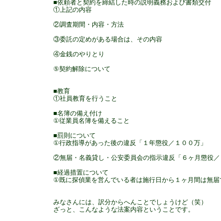
■依頼者と契約を締結した時の説明義務および書類交付
①上記の内容
②調査期間・内容・方法
③委託の定めがある場合は、その内容
④金銭のやりとり
⑤契約解除について
■教育
①社員教育を行うこと
■名簿の備え付け
①従業員名簿を備えること
■罰則について
①行政指導があった後の違反「１年懲役／１００万」
②無届・名義貸し・公安委員会の指示違反「６ヶ月懲役／
■経過措置について
①既に探偵業を営んでいる者は施行日から１ヶ月間は無届
みなさんには、訳分からへんことでしょうけど（笑）
ざっと、こんなような法案内容ということです。