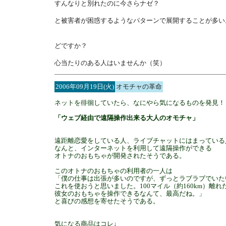
すんなりと別れたのに今さらナゼ？
と被害者が困惑するようなパターンで展開することが多い
どですか？
心当たりのある人はいませんか（笑）
2006年09月19日(火)
オモチャの革命
ネットを徘徊していたら、なにやら気になるものを発見！
「ウェブ経由で遠隔操作出来る大人のオモチャ」
遠距離恋愛をしている人、ライブチャットにはまっている
なんと、インターネットを利用して遠隔操作ができる
オトナのおもちゃが開発されたそうである。
このオトナのおもちゃの利用者の一人は
「僕の仕事は出張が多いのですが、ずっとラブラブでいた
これを使おうと思いました。100マイル（約160km）離
彼女のおもちゃを操作できるなんて、最高だね。」
と喜びの感想を寄せたそうである。
気になる商品はコレ↓