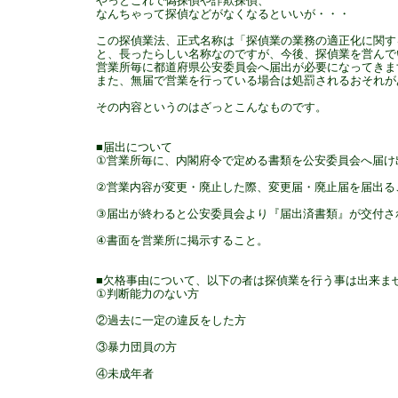
やっとこれで偽探偵や詐欺探偵、
なんちゃって探偵などがなくなるといいが・・・
この探偵業法、正式名称は「探偵業の業務の適正化に関す
と、長ったらしい名称なのですが、今後、探偵業を営んで
営業所毎に都道府県公安委員会へ届出が必要になってきま
また、無届で営業を行っている場合は処罰されるおそれが
その内容というのはざっとこんなものです。
■届出について
①営業所毎に、内閣府令で定める書類を公安委員会へ届け
②営業内容が変更・廃止した際、変更届・廃止届を届出る
③届出が終わると公安委員会より『届出済書類』が交付さ
④書面を営業所に掲示すること。
■欠格事由について、以下の者は探偵業を行う事は出来ま
①判断能力のない方
②過去に一定の違反をした方
③暴力団員の方
④未成年者