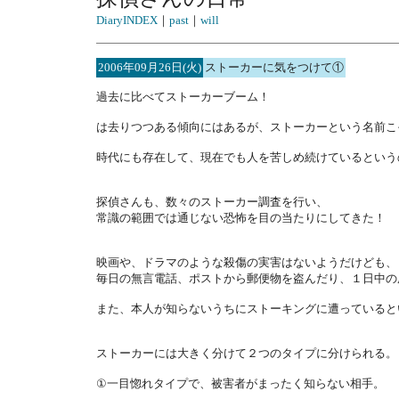
DiaryINDEX
｜
past
｜
will
2006年09月26日(火)
ストーカーに気をつけて①
過去に比べてストーカーブーム！
は去りつつある傾向にはあるが、ストーカーという名前こ
時代にも存在して、現在でも人を苦しめ続けているという
探偵さんも、数々のストーカー調査を行い、
常識の範囲では通じない恐怖を目の当たりにしてきた！
映画や、ドラマのような殺傷の実害はないようだけども、
毎日の無言電話、ポストから郵便物を盗んだり、１日中の
また、本人が知らないうちにストーキングに遭っていると
ストーカーには大きく分けて２つのタイプに分けられる。
①一目惚れタイプで、被害者がまったく知らない相手。