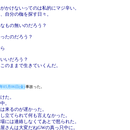
葉がかけないってのは私的にマジ辛い。
た、自分の枷を探す日々。
んなもの無いのだろう？
かったのだろう？
から
ういいだろう？
はこのままで生きていくんだ。
5年05月06日(金)
事故った。
つけた。
の中。
察は来るのが遅かった。
くし立てられて何も言えなかった。
事場には連絡しなくてあとで怒られた。
険屋さんは大変だねGWの真っ只中に。