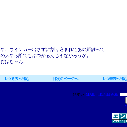
もな、ウインカー出さずに割り込まれてあの距離って
通の人なら誰でもぶつかるんじゃなかろうか。
。おばちゃん。
１つ過去へ進む
目次のページへ
１つ未来へ進
ひすい [
MAIL
] [
HOMEPAGE
]