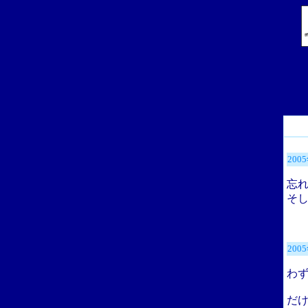
200
忘
そ
200
わ
だ