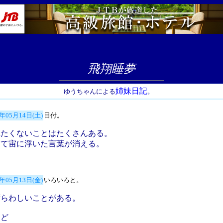
飛翔睡夢
姉妹日記
ゆうちゃんによる
。
5年05月14日(土)
日付。
れたくないことはたくさんある。
して宙に浮いた言葉が消える。
5年05月13日(金)
いろいろと。
ずらわしいことがある。
けど