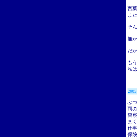
言
ま
そ
無
だ
も
私
200
ぶ
雨
警
ま
仕
保