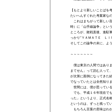
【もとより新しいことばを
たいへんすぐれた考案家な
これはまちがって新しい言
時）に「山手線論争」とい
ところが、敗戦直後、進駐
っかり”ＹＡＭＡＴＥ ＬＩ
そしてこの論争の末に、よ
～～～～～～～
僕は東京の人間ではありま
まてせん」って読む人って
が次第に面倒になってきた
でなっていたとは全然知り
世間には、僕が思っている
でも、平成１６年現在でも
った」というより、正式名
というのは、ずっと残って
もちろん言葉の意味はわか