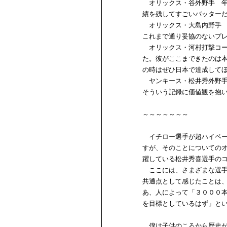
オリックス・谷外野手 年
績を残してすごいバッター
オリックス・大島内野手 
これまで通り妥協のないプ
オリックス・河村打撃コー
た。彼がここまできたのは
の時はぜひ日本で達成して
ヤンキース・松井秀外野手
そういう記録に価値観を抱
～～～～～～～
イチロー選手が超ハイペー
すが、そのことについての
躍している松井秀喜選手の
ここには、さまざまな選手
共通点として感じたことは
あ、人によって「３０００
を目標としているはず」と
僕は子供のころから歴史が