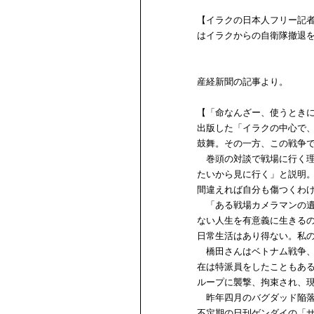
【イラクの日本人フリー記
はイラクからの自衛隊撤退
産経新聞の記事より。
【「命なんざー、使うとき
出版した「イラクの中心で
鼓舞。その一方、この戦争
巻頭の対談で戦場に行く理
たいから見に行く」と説明
間違えれば自分も傷つくわ
「ある戦場カメラマンの遺
ない人生を有意義に生きる
日常生活はあり得ない。私
橋田さんはベトナム戦争、
在は特派員をしたこともあ
ループに襲撃、拘束され、
昨年四月のバグダッド陥落
不定期の日刊ゲンダイの「