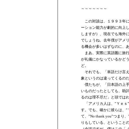
～～～～～～～
この対談は、１９９３年に
ーション能力が劇的に向上
しますが）、現在でも海外
でしょうね。去年僕がアメ
る機会が多いはずなのに、
まあ、実際に英語圏に旅行
が礼儀にかなっているかど
ど。
それでも、「単語だけ言え
象というのは違ってくるの
僕たちが、「日本語の上手
いものだったとしても、助
るのは理不尽だ」と頭では
「アメリカ人は、”Ｙｅｓ”
す。でも、確かに彼らは、”
て、”No thank you
りもしている、ということ
（余談ですが、僕はこの「