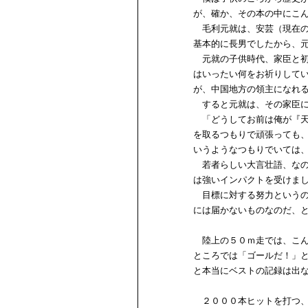
が、確か、その本の中にこ
毛利元就は、安芸（現在の
基本的に長男でしたから、
元就の子供時代、家臣と初
はいったい何をお祈りして
が、中国地方の領主になれ
すると元就は、その家臣に
「どうしてお前は俺が『天
を取るつもりで頑張っても
いうようなつもりでいては
若者らしい大言壮語、なの
は強いインパクトを受けま
目標に対する努力というの
には届かないものなのだ、
陸上の５０ｍ走では、こん
ところでは「ゴールだ！」
と本当にベストの記録は出
２０００本ヒットを打つ、