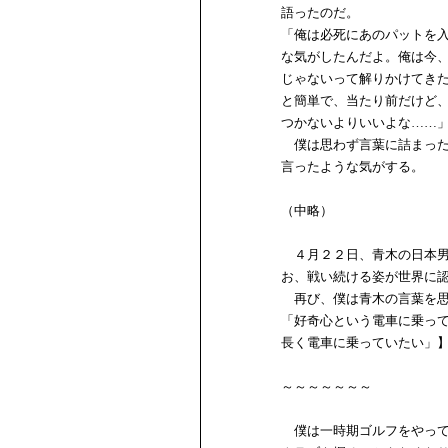
語ったのだ。
「俺は必死にあのパットを
な気がしたんだよ。俺は今
じゃないって解りかけてき
と簡単で、当たり前だけど、
つかないよりいいよな……
僕は思わず言葉に詰まった
言ったような気がする。
（中略）
４月２２日、青木の日本男
お、戦い続ける姿が世界に
再び、僕は青木の言葉を思
「好奇心という電車に乗っ
長く電車に乗っていたい」
～～～～～～～
僕は一時期ゴルフをやって