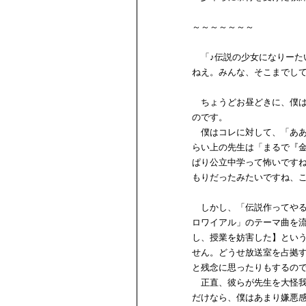
～～～～～～～
「♪伝説の少女になりーた
ねえ。みんな、そこまでし
ちょうどお昼どきに、僕は
のです。
僕はコレに対して、「ああ
らい上の先生は「まるで『
ぱり公立中学って怖いです
もりだったみたいですね、
しかし、「伝説作ってやる
ロワイアル」のテーマ曲を
し、授業を妨害した】とい
せん。どうせ放送室を占拠
と残念に思ったりもするの
正直、彼らが先生を大怪我
だけなら、僕はあまり嫌悪