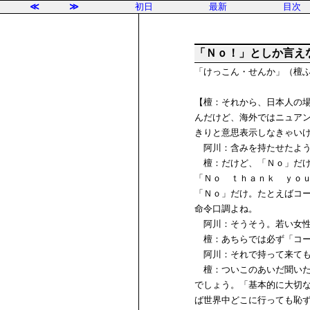
≪
≫
初日
最新
目次
「Ｎｏ！」としか言え
「けっこん・せんか」（檀
【檀：それから、日本人の
んだけど、海外ではニュア
きりと意思表示しなきゃい
阿川：含みを持たせたよう
檀：だけど、「Ｎｏ」だけ
「Ｎｏ ｔｈａｎｋ ｙｏ
「Ｎｏ」だけ。たとえばコ
命令口調よね。
阿川：そうそう。若い女性
檀：あちらでは必ず「コー
阿川：それで持って来ても
檀：ついこのあいだ聞いた
でしょう。「基本的に大切な
ば世界中どこに行っても恥