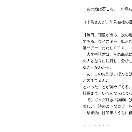
「あの娘は石ころ」（中島
（中島さんが、印刷会社の
【毎日、宿題が出る。次の
である。ウイスキー、紙お
港ツアー、たわしＥＴＣ。
大学生諸君は、その商品に
の人となりに注目し、分析
なことがわかる。
「あ。この先生は、ほんと
とスネてるんだ」
といったことが読めてくる
社長まで、いろんな人に会
で、ギャグ好きの講師には
美しい、詩のようなコピー
結果的には半年のうちに僕
～～～～～～～