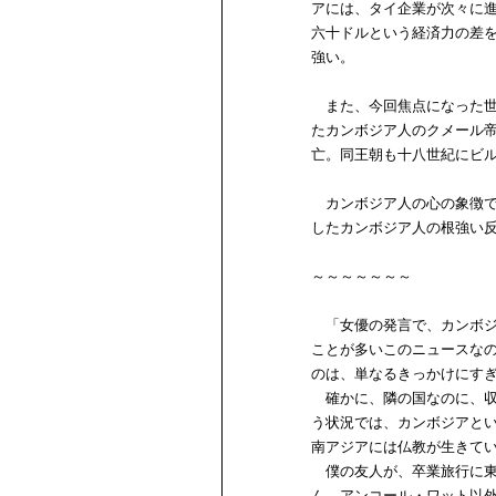
アには、タイ企業が次々に
六十ドルという経済力の差
強い。
また、今回焦点になった世
たカンボジア人のクメール
亡。同王朝も十八世紀にビ
カンボジア人の心の象徴で
したカンボジア人の根強い
～～～～～～～
「女優の発言で、カンボジ
ことが多いこのニュースな
のは、単なるきっかけにす
確かに、隣の国なのに、収
う状況では、カンボジアと
南アジアには仏教が生きて
僕の友人が、卒業旅行に東
ん、アンコール・ワット以