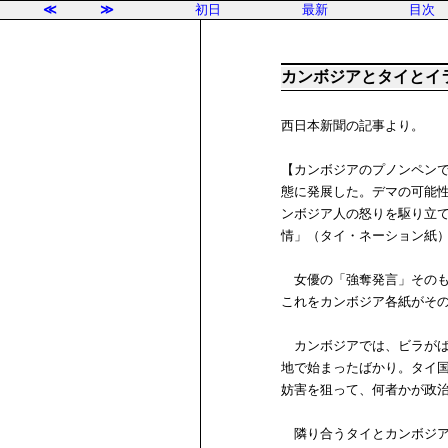
≪
≫
初日
最新
目次
カンボジアとタイとイ
西日本新聞の記事より。
【カンボジアのプノンペン
態に発展した。デマの可能
ンボジア人の怒りを駆り立
情」（タイ・ネーション紙
女優の「強奪発言」そのも
これをカンボジア各紙がそ
カンボジアでは、ビラがば
地で始まったばかり。タイ
妨害を狙って、何者かが政
隣り合うタイとカンボジア