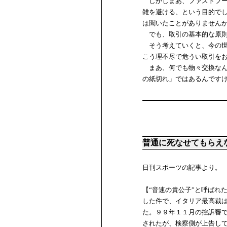
しかしまあ、ファストフー
雑を避ける、という目的で
は聞いたことがありません
でも、取引の基本的な原則
そう考えていくと、今の世
こう理不尽で危うい取引を
まあ、何でも物々交換なん
の紙切れ」ではあるんです
普通に死なせてもらえ
日刊スポーツの記事より。
【“音速の貴公子”と呼ばれ
した件で、イタリア最高裁
た。９９年１１月の控訴審
されたが、検察側が上告し