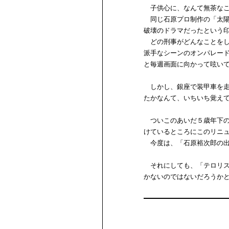
子供心に、なんて無茶なこ
同じ石原プロ制作の「太陽
破壊のドラマだったという
どの刑事がどんなことをし
派手なシーンのオンパレー
と毎週画面に向かって呟い
しかし、銀座で装甲車を走
たかなんて、いちいち覚え
ついこのあいだ５歳年下の
けているところにこのリニ
今度は、「石原裕次郎の出
それにしても、「テロリス
かないのではないだろうか