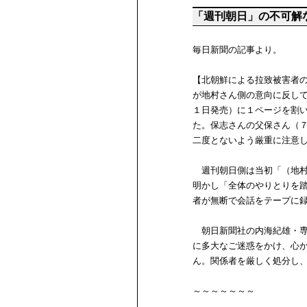
「週刊朝日」の不可解
毎日新聞の記事より。
【北朝鮮による拉致被害者
が地村さん側の意向に反し
１日発売）に１ページを割
た。保志さんの父保さん（
二度とないよう厳重に注意
週刊朝日側は当初「（地村
明かし「全体のやりとりを
者が無断で会話をテープに
朝日新聞社の内海紀雄・専
に多大なご迷惑をかけ、心
ん。関係者を厳しく処分し
～～～～～～～