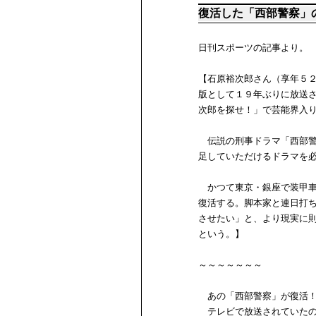
復活した「西部警察」
日刊スポーツの記事より。
【石原裕次郎さん（享年５
版として１９年ぶりに放送
次郎を探せ！」で芸能界入
伝説の刑事ドラマ「西部警
足していただけるドラマを
かつて東京・銀座で装甲車
復活する。脚本家と連日打
させたい」と、より現実に
という。】
～～～～～～～
あの「西部警察」が復活！
テレビで放送されていたの