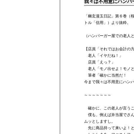
我々は不用意にハンバ
「幽玄漫玉日記」第６巻（
トル「信用」）より抜粋。
（ハンバーガー屋での老人
【店員「それではお会計の
老人「イヤだね！」
店員「えっ？」
老人「モノ出せよ！モノと
筆者「確かに当然だ！
今まで我々は不用意にハン
～～～～～～～
確かに、この老人が言うこ
僕も、例えば弁当屋でさん
ムッとしますし。
先に商品持って来いよ！と