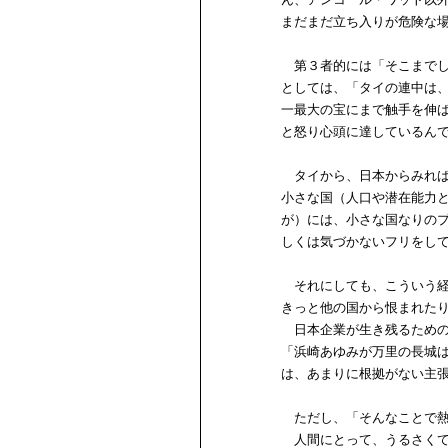
まだまだ立ち入りが危険な
第３者的には「そこまでし
としては、「タイの連中は
一最大の宝にまで触手を伸
と怒り心頭に達しているん
タイから、日本からみれば
小さな国（人口や潜在能力
が）には、小さな国なりの
しくは気づかないフリをし
それにしても、こういう経
きっと他の国から恨まれた
日本企業が生き残るための
「浜崎あゆみが万里の長城
は、あまりに根拠がない主
ただし、「そんなことで熱
人間にとって、うるさくて