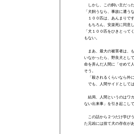
しかし、この飼い主だった
「犬飼うなら、事故に遭う
１００匹は、あんまりで
もちろん、安楽死に同意し
「犬１００匹をひきとって
もない。
まあ、最大の被害者は、も
いなかったら、野良犬とし
命を弄んだ人間に「せめて
そう。
「殺されるくらいなら外に
でも、人間サイドとしては
結局、人間というのはワガ
ない出来事」を引き起こし
この話から２つだけ学びう
た元凶には捨て犬の存在が