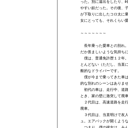
った。別に遠出をしたり、
やすい奴だった。その後、
が下取りに出したコロ太に
女にとっても、それくらい
～～～～～～～
長年乗った愛車との別れ。
だか羨ましいような気持ち
僕は、普通免許歴１２年。
とんどない（ただし、当直
般的なドライバーです。
僕が今まで乗ってきた車は
的な別れのシーンはありま
初代の車は、走行中、道路
とき、家の壁に激突して廃
２代目は、高速道路を走行
廃車。
３代目は、当直明けで友人
ュ。エアバックが開くよう
つまり、僕の彼女は、みん