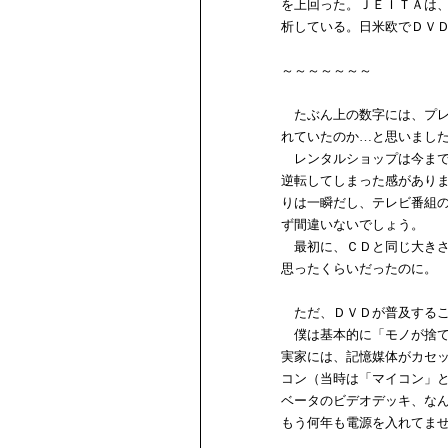
を上回った。ＪＥＩＴＡは
析している。日米欧でＤＶ
～～～～～～～
たぶん上の数字には、プレ
れていたのか…と思いまし
レンタルショップは今まで
逆転してしまった感があり
りは一瞬だし、テレビ番組
ず間違いないでしょう。
最初に、ＣＤと同じ大きさ
思ったくらいだったのに。
ただ、ＤＶＤが普及するこ
僕は基本的に「モノが捨て
実家には、記憶媒体がカセ
コン（当時は「マイコン」
ベータのビデオデッキ、な
もう何年も電源を入れてま