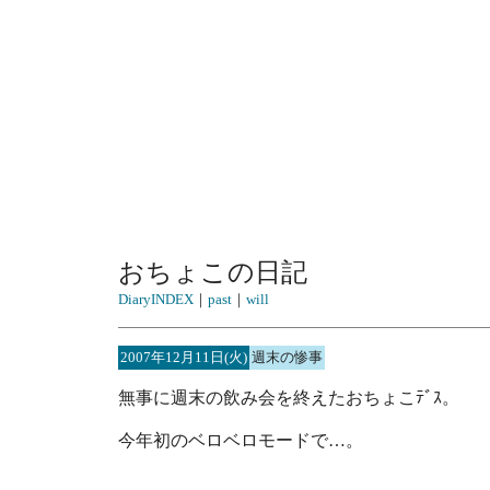
おちょこの日記
DiaryINDEX
｜
past
｜
will
2007年12月11日(火)
週末の惨事
無事に週末の飲み会を終えたおちょこﾃﾞｽ。
今年初のベロベロモードで…。