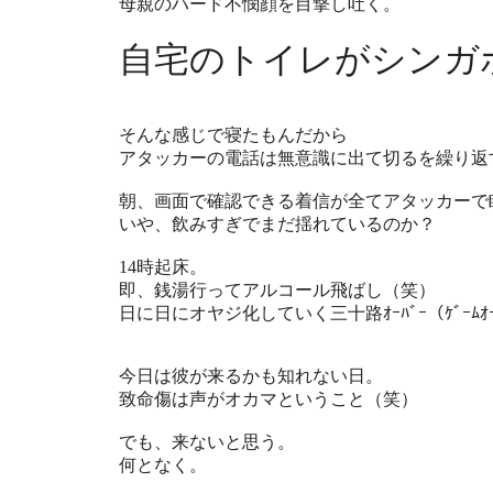
母親のハード不憫顔を目撃し吐く。
自宅のトイレがシンガ
そんな感じで寝たもんだから
アタッカーの電話は無意識に出て切るを繰り返
朝、画面で確認できる着信が全てアタッカーで
いや、飲みすぎでまだ揺れているのか？
14時起床。
即、銭湯行ってアルコール飛ばし（笑）
日に日にオヤジ化していく三十路ｵｰﾊﾞｰ（ｹﾞｰﾑｵｰ
今日は彼が来るかも知れない日。
致命傷は声がオカマということ（笑）
でも、来ないと思う。
何となく。