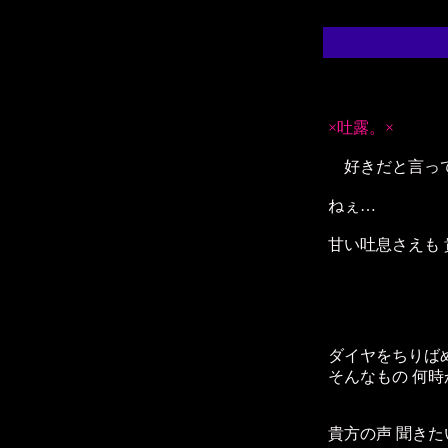
×吐露。×
好きだと言って
ねぇ…
甘い吐息さえも 
ダイヤをちりば
そんなもの 何時
貴方の声 聞きた