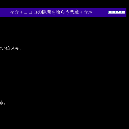
≪☆＋ココロの隙間を喰らう悪魔＋☆≫
い位スキ。
る。