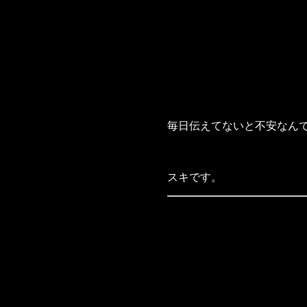
毎日伝えてないと不安なん
スキです。
アナタの腕の中が
アナタの香りが