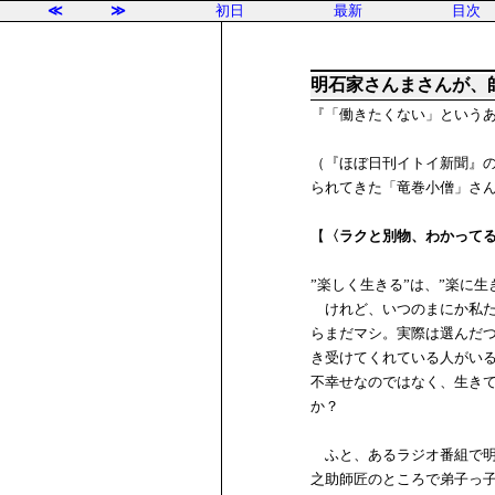
≪
≫
初日
最新
目次
明石家さんまさんが、
『「働きたくない」という
（『ほぼ日刊イトイ新聞』
られてきた「竜巻小僧」さ
【
〈ラクと別物、わかって
”楽しく生きる”は、”楽に生
けれど、いつのまにか私た
らまだマシ。実際は選んだ
き受けてくれている人がい
不幸せなのではなく、生き
か？
ふと、あるラジオ番組で明
之助師匠のところで弟子っ