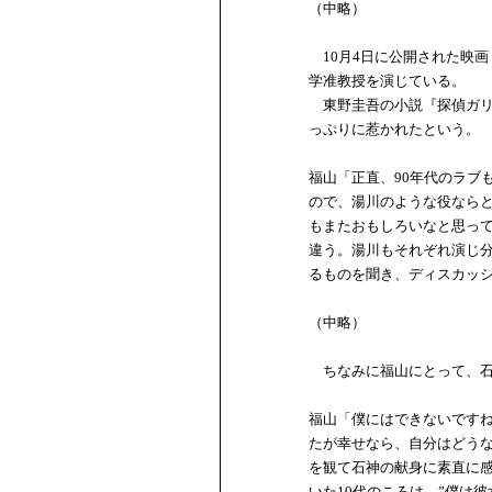
（中略）
10月4日に公開された映
学准教授を演じている。
東野圭吾の小説『探偵ガリ
っぷりに惹かれたという。
福山「正直、90年代のラブ
ので、湯川のような役なら
もまたおもしろいなと思っ
違う。湯川もそれぞれ演じ
るものを聞き、ディスカッ
（中略）
ちなみに福山にとって、石
福山「僕にはできないですね
たが幸せなら、自分はどう
を観て石神の献身に素直に
いた10代のころは、”僕は