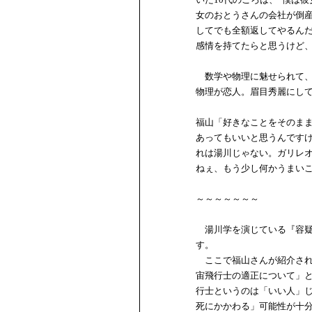
女のおとうさんの会社が倒
してでも全額返してやるん
感情を持てたらと思うけど
数学や物理に魅せられて、
物理が恋人。眉目秀麗にし
福山「好きなことをそのま
あってもいいと思うんです
れは湯川じゃない。ガリレ
ねぇ、もう少し何かうまい
～～～～～～～
湯川学を演じている『容疑
す。
ここで福山さんが紹介されて
宙飛行士の適正について」
行士というのは「いい人」
死にかかわる」可能性が十