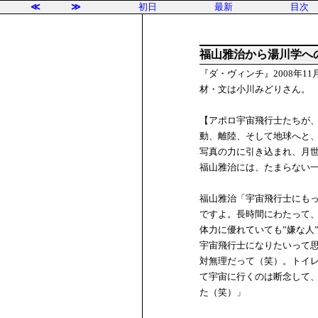
≪
≫
初日
最新
目次
福山雅治から湯川学へ
『ダ・ヴィンチ』2008年11月
材・文は小川みどりさん。
【アポロ宇宙飛行士たちが、
動、離陸、そして地球へと
写真の力に引き込まれ、月世界
福山雅治には、たまらない
福山雅治「宇宙飛行士にもっ
ですよ。長時間にわたって
体力に優れていても”嫌な人
宇宙飛行士になりたいって
対無理だって（笑）。トイ
て宇宙に行くのは断念して
た（笑）」