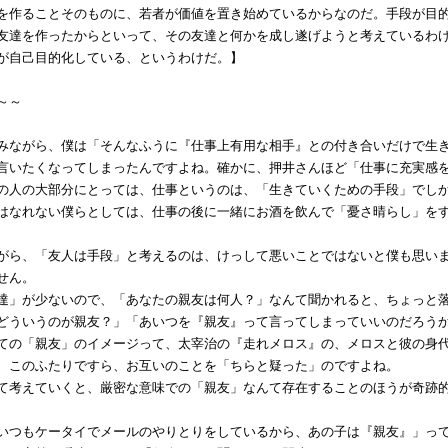
を作ることそのものに、若者が価値を置き始めているからなのだ。手段が目
達を作ったからといって、その友達と何かを成し遂げようと考えているわけ
が自己目的化している、というわけだ。】
～～
ながら、僕は「そんなふうに『仕事上有用な相手』との付き合いだけで生き
言いたくなってしまったんですよね。確かに、押井さんほど「仕事に充実感
の人の大部分にとっては、仕事というのは、「生きていくための手段」でし
なれない僕らとしては、仕事の後に一緒にお酒を飲んで「憂さ晴らし」をす
ら、「友人は手段」と考えるのは、けっして悪いことではないと僕も思いま
せん。
」が少ないので、「あなたの親友は何人？」なんて聞かれると、ちょっと落
どういうのが親友？」「あいつを『親友』って言ってしまっていいのだろう
の「親友」のイメージって、太宰治の『走れメロス』の、メロスと彼の身代
、このふたりですら、お互いのことを「ちらと疑った」のですよね。
考えていくと、厳密な意味での「親友」なんて存在することのほうが奇跡
つもケータイでメールのやりとりをしているから、あの子は『親友』」って