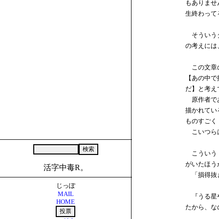
もありませ
生終わって
そういうタ
の考えには
この文章の
【あの中で
だ】と考え
原作者であ
描かれてい
ものすごく
こいつらは
こういう「
がいたほう
活字中毒R。
「損得抜き
じっぽ
MAIL
『うる星や
HOME
たから、な