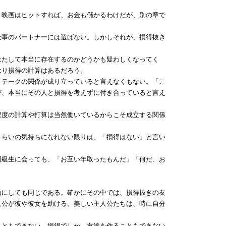
映画はヒットすれば、お金も儲かるわけだが、別の章で
事のパートナーには選ばない。しかしそれが、損得抜き
たして本当に存在するのかどうかも疑わしくなってく
はり損得の計算はあるだろう。
テークの関係が成り立っていると言えなくもない。「こ
が、本当にその人と損得を考えずに付き合っていると言え
程度の計算や打算は当然働いているからこそ成立する関係
らいの気持ちになれない限りは、「損得はない」と言い
級生に会っても、「お互い年取ったもんだ」「何だ、お
にしても同じである。確かにその中では、損得抜きの友
人公が彼や彼女を助ける。美しい主人公たちは、時に自分
ともできない。損得でしか、友達を作ることもできない