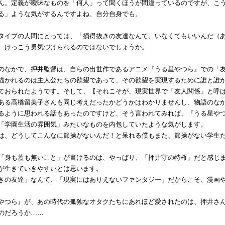
ん。定義が曖昧なものを「何人」って聞くほうが間違っているのですが、こ
る」ような気がするんですよね、自分自身でも。
イプの人間にとっては、「損得抜きの友達なんて、いなくてもいいんだ（あ
、けっこう勇気づけられるのではないでしょうか。
なかで、押井監督は、自らの出世作であるアニメ『うる星やつら』での「友
描かれるのは主人公たちの欲望であって、その欲望を実現するために誰と誰
ておられたようです。そして、【それこそが、現実世界で「友人関係」と呼
る高橋留美子さんも同じ考えだったかどうかはわかりませんし、物語のなか
るように思われる話もあったのですけど、そう言われてみれば、『うる星や
「学園生活の雰囲気」みたいなものを内包していたような気がします。
、どうしてこんなに節操がないんだ！と呆れる僕もまた、節操がない学生
身も蓋も無いこと」が書けるのは、やっぱり、「押井守の特権」だと感じま
が生きていきやすいとは思います。
の友達」なんて、「現実にはありえないファンタジー」だからこそ、漫画や
つら』が、あの時代の孤独なオタクたちにあれほど愛されたのは、押井さん
のだろうか……