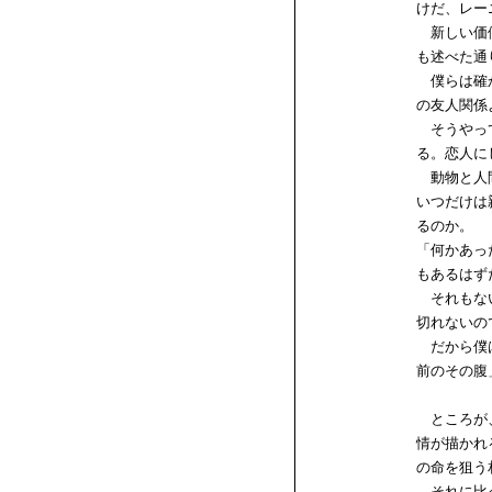
けだ、レー
新しい価値
も述べた通
僕らは確か
の友人関係
そうやって
る。恋人に
動物と人間
いつだけは
るのか。
「何かあっ
もあるはず
それもない
切れないの
だから僕は
前のその腹
ところが、
情が描かれ
の命を狙う
それに比べ