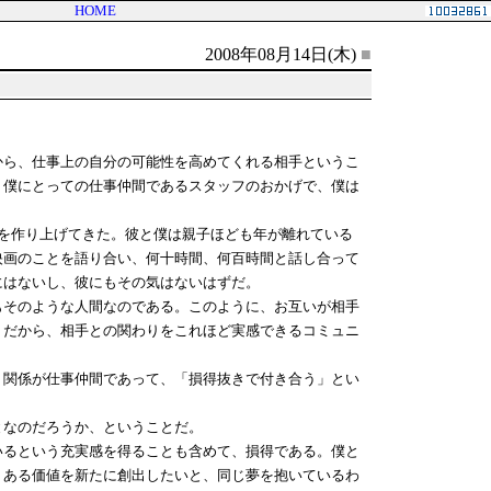
HOME
2008年08月14日(木)
■
から、仕事上の自分の可能性を高めてくれる相手というこ
、僕にとっての仕事仲間であるスタッフのおかげで、僕は
に作品を作り上げてきた。彼と僕は親子ほども年が離れている
映画のことを語り合い、何十時間、何百時間と話し合って
にはないし、彼にもその気はないはずだ。
そのような人間なのである。このように、お互いが相手
。だから、相手との関わりをこれほど実感できるコミュニ
関係が仕事仲間であって、「損得抜きで付き合う」とい
なのだろうか、ということだ。
るという充実感を得ることも含めて、損得である。僕と
、ある価値を新たに創出したいと、同じ夢を抱いているわ