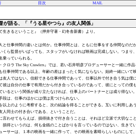
新
目次
MAIL
督が語る、「『うる星やつら』の友人関係」
て生きるということ』（押井守著・幻冬舎新書）より。
人と仕事仲間の違いとは何か。仕事仲間とは、ともに仕事をする仲間なのだ
いくら監督がいばっても、スタッフがいなければ映画は完成しない。つまり
名乗っていられる。
ロラ The Sky Crawlers』では、若い石井明彦プロデューサーと一緒
も仕事仲間である以上、年齢の差はまったく気にならない。始終一緒にいて
は友人ではない。信頼できる仕事仲間であって、仕事以外で付き合う気は僕
彼は自分の仕事で有用だから付き合っているのであって、彼にとっての僕も
ているという関係が成り立たなければ、仕事上のパートナーとは成り得ない
手段は、仕事のほかには僕は見つけられない。
以上のように考察すると、次の結論を得ることができる。互いに利用しあう
友人同士の付き合いである、ということだ。
言わせてもらえば、損得抜きで付き合うことは、それほど立派で大切なこと
損得というのは、何も金銭のことばかりを言っているのではない、生きてい
ューサーは、１本の映画を一緒に作って、その映画を素晴らしいものにして