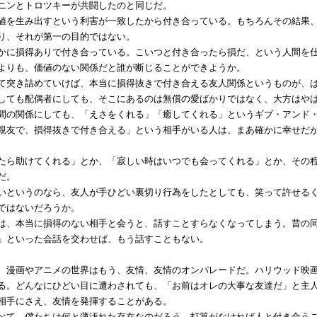
ニンとトロツキーが共闘したのと同じだ。
を生み出すという利害が一致したから付き合っている。もちろんその結果、
り、それが第一の目的ではない。
に損得ありで付き合っている。こいつと付き合ったら損だ、という人間を仕
よりも、価値のない関係だと誰が断じることができようか。
突き詰めていけば、本当に損得抜きで付き合える友人関係というものが、は
しても配偶者にしても、そこにあるのは無償の愛ばかりではなく、大方はや
の関係にしても、「えさをくれる」「癒してくれる」というギブ・アンド・
親友で、損得抜きで付き合える」という相手がいる人は、まあ確かに幸せだ
たら助けてくれる」とか、「寂しい時はいつでも会ってくれる」とか、その
だ。
というのなら、友人が手ひどい裏切り行為をしたとしても、笑って許せるく
ではないだろうか。
、本当に損得のない相手と会うと、話すことすらなくなってしまう。昔の同
」といった会話を交わせば、もう話すこともない。
漫画やアニメの世界はもう、友情、友情のオンパレードだ。ハリウッド映画
る。どんなにひどい目に遭わされても、「お前はオレの大事な友達だ」と主
相手にさえ、友情を発揮することがある。
て、僕たちは何と薄汚れた存在なのだろう。打算がなければ人と付き合うこ