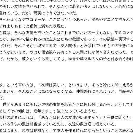
の美しい友情を見せられて、そんなふうに若者が考えはしないか、と心配に
溢れている。だが、現実はそうではないのだ。
べたようなデマゴギーが、ここにもひとつあった。漫画やアニメで描かれた
それよりももっと虚飾に満ちた表現だ。
僕は、そんな友情を描いたことはこれまでにただの一度もない。学園コメデ
るが、あの中で描かれるのは主人公たちの欲望であって、その欲望を実現す
だけだ。それこそが、現実世界で「友人関係」と呼ばれているものの実態に
うかというと、やはり価値観を共有できる人間としか付き合えなかった。と
だ。だから、彼女がいくら欲しくても、民青や革マルの女の子と付き合うわ
段」という言い方は、「友情は美しい」というより、ずっと冷たく聞こえる
いまいが、そんなことは気にならなくなる。仲間外れにされようと、同級生
だ。
世間があまりに美しい虚構の友情を若者たちに押し付けるから、どうしても
そしてその傾向は、近年ますます強くなっているようだ。
社の調査によれば、「あなたは何人の友達がいますか？」と子供に聞くと、
にいる子供の数は相当減っているのに、友達の数は逆に増えている。
はつまり、現在は動機なくして友人を作る時代になったということの表れな