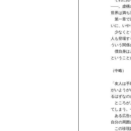
――。虚構
世界は満ち
第一章で述
いに、いや
少なくとも
人も登場す
ういう関係
僕自身はど
ということ
（中略）
「友人は手
がいようが
るはずなの
ところが、
てしまう。
ある広告会
自分の周囲
この珍現象