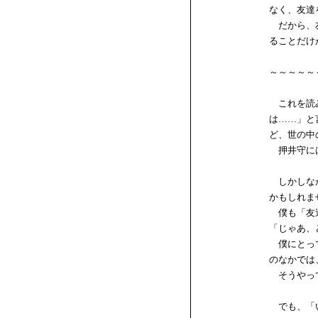
なく、友達
だから、友
ることだけ
～～～～～
これを読み
は……」と
ど、世の中
押井守には
しかしなが
かもしれま
僕も「友達
「じゃあ、
僕にとって
のなかでは
そうやって
でも、「い