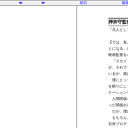
≪
≫
初日
最
押井守監
『凡人とし
【では、友
とになる。
映画監督を
『スカイ・ク
が、それで
いるが、彼
僕にとって
を頼りにし
ケーション
人間関係を
った関係が
だが、僕に
もちろん、
石井プロデ