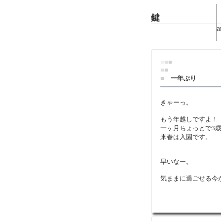
鍵
a
■
■
■
■
■
■
一年ぶり
きゃーっ。
もう年越しですよ！
一ヶ月ちょっとで3
来春は入園です。
早いなー。
気ままに過ごせる今