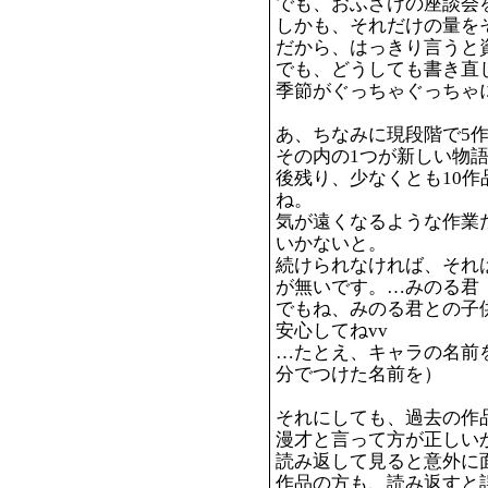
でも、おふざけの座談会を
しかも、それだけの量を
だから、はっきり言うと
でも、どうしても書き直
季節がぐっちゃぐっちゃ
あ、ちなみに現段階で5
その内の1つが新しい物
後残り、少なくとも10
ね。
気が遠くなるような作業
いかないと。
続けられなければ、それ
が無いです。…みのる君
でもね、みのる君との子
安心してねvv
…たとえ、キャラの名前
分でつけた名前を）
それにしても、過去の作
漫才と言って方が正しい
読み返して見ると意外に
作品の方も、読み返すと