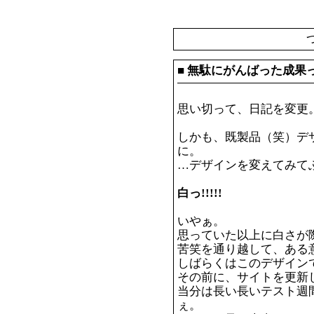
■
無駄にがんばった成果っ
思い切って、日記を変更
しかも、既製品（笑）デ
に。
…デザインを変えてみて
白っ!!!!!
いやぁ。
思っていた以上に白さが
苦笑を通り越して、ある意
しばらくはこのデザインで
その前に、サイトを更新
当分は長い長いテスト週
ぇ。