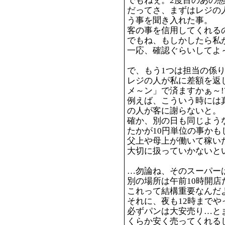
でもねぇ。2度目のあの態
だってさ、まずはレジの
う事を聞き入れた事。
客の事を信用してくれる
でもね、もしかしたら私
一応、確認ぐらいしてよ
で、もう1つは担当の係
レジの人が私に差額を返
メ～ン」で済ますかぁ～!
例えば、こういう時には
の人が客に謝らないと。
確か、別の日も同じよう
たかが10円単位の事か
父上や母上が働いて稼い
大切に扱っていかないと
…勿論ね、そのスーパー
別の場所は午前10時開店
これって結構重要なんだ
それに、夜も12時までや
必ずパンは大安売り…と
くらか安く売ってくれる