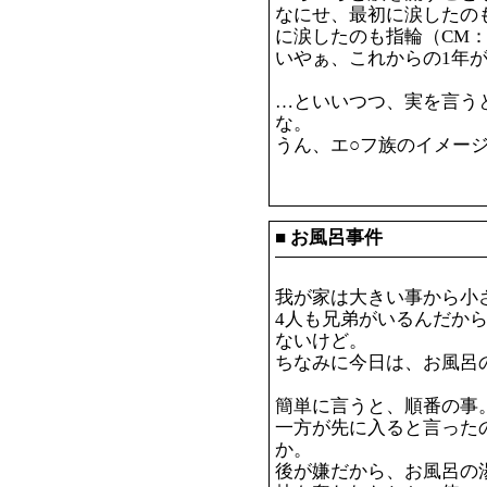
なにせ、最初に涙したの
に涙したのも指輪（CM：
いやぁ、これからの1年が
…といいつつ、実を言う
な。
うん、エ○フ族のイメー
■
お風呂事件
我が家は大きい事から小
4人も兄弟がいるんだか
ないけど。
ちなみに今日は、お風呂
簡単に言うと、順番の事
一方が先に入ると言った
か。
後が嫌だから、お風呂の