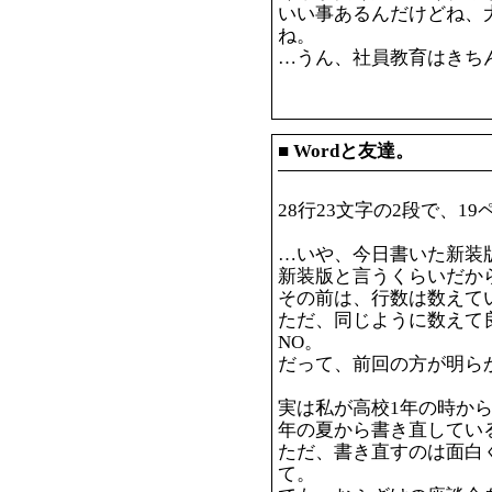
いい事あるんだけどね、
ね。
…うん、社員教育はきち
■
Wordと友達。
28行23文字の2段で、19
…いや、今日書いた新装
新装版と言うくらいだか
その前は、行数は数えてい
ただ、同じように数えて
NO。
だって、前回の方が明ら
実は私が高校1年の時か
年の夏から書き直してい
ただ、書き直すのは面白
て。