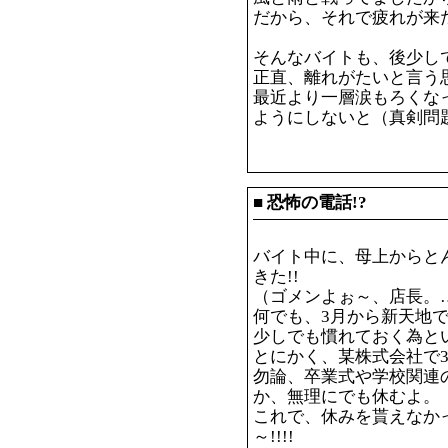
だから、それで疲れが来
そんなバイトも、後少し
正直、離れがたいと言う
最近より一層涙もろくな
ようにしないと（真剣問
■
恐怖の電話!?
バイト中に、母上からと
きた!!
（ゴメンよぉ～、店長。…
何でも、3月から新天地
少しでも慣れておく為と
とにかく、某株式会社で
勿論、卒業式や学校関連
か、無理にでも休むよ。
これで、休みを貰えなか
～!!!!