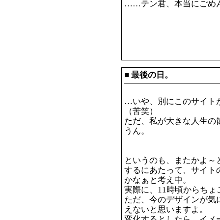
……テン君、本当にごめ
それにしても、白文字隠れ
■
最後の日。
…いや、別にこのサイト
（苦笑）
ただ、私が大きな人生の
うん。
今日で10代も終わりか
よ。
というのも、またかよ～
するにあたって、サイト
かなぁと考え中。
実際に、11時頃からち
ただ、今のデザインが気
えないと思いますよ。
変化するとしたら、イメ