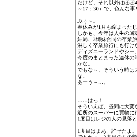
だけど、それ以外はほぼ4
～17：30）で、色んな
ぶぅ～。
春休みが1月も縮まった
しかも、今年は人生の3
結局、3姉妹合同の卒業
淋しく卒業旅行にも行け
ディズニーランドやシー
今度のまとまった連休の
かな。
でもな～、そういう時は
な。
あーう～…。
……はっ！
そういえば、昼間に大変な
近所のスーパーに買物に
1度目はレジの人の見落
1度目はまあ、許せたよ