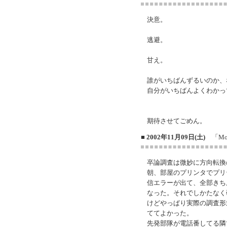
決意。
逃避。
甘え。
誰がいちばんずるいのか、
自分がいちばんよくわかっ
期待させてごめん。
■ 2002年11月09日(土)
「Mons
卒論調査は微妙に方向転換
朝、部屋のプリンタでプリ
信エラーが出て、全部きち
なった。それでしかたなく
けどやっぱり実際の調査形
ててよかった。
先発部隊が電話番してる隣