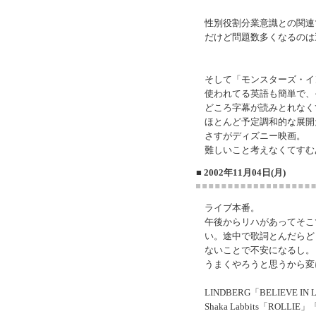
性別役割分業意識との関連
だけど問題数多くなるのは
そして「モンスターズ・イ
使われてる英語も簡単で、
どころ字幕が読みとれなく
ほとんど予定調和的な展開
さすがディズニー映画。
難しいこと考えなくてすむ
■ 2002年11月04日(月)
ライブ本番。
午後からリハがあってそこ
い。途中で歌詞とんだらど
ないことで不安になるし。
うまくやろうと思うから変
LINDBERG「BELIEVE I
Shaka Labbits「ROLL