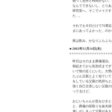
朝って意外と時間がない。
なんてできないし、とりあ
研究室へ。そこでメイクす
た…。
それでも今日だけで70票
まにあってよかった、のか
夜は飲み。かなりふらふら
■ 2002年11月14日(木)
昨日はそのまま葬儀場泊。
朝起きてから告別式までず
いで智の近くにいた。大勢
たぶん父親とよく似ていて
をしている父親の気持ちと
強く自己主張しない父親の
ってるけど。
おじいちゃんが息をひきと
と、葬儀の段取りを妹夫婦
弟）がしきって父親があま