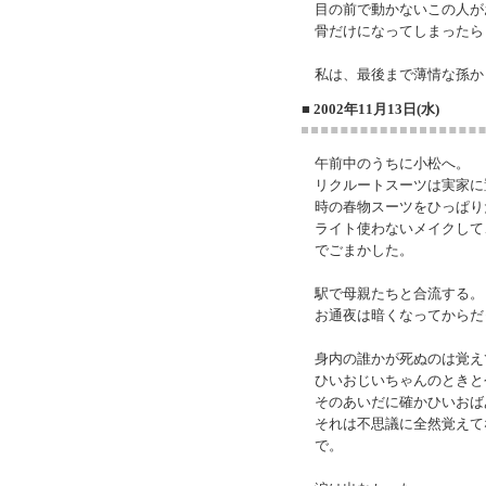
目の前で動かないこの人が
骨だけになってしまったら
私は、最後まで薄情な孫か
■ 2002年11月13日(水)
午前中のうちに小松へ。
リクルートスーツは実家に
時の春物スーツをひっぱり
ライト使わないメイクして
でごまかした。
駅で母親たちと合流する。
お通夜は暗くなってからだ
身内の誰かが死ぬのは覚え
ひいおじいちゃんのときと
そのあいだに確かひいおば
それは不思議に全然覚えて
で。