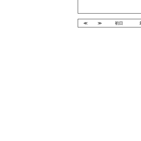
≪
≫
初日