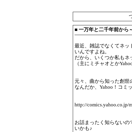
■
一万年と二千年前から
最近、雑誌でなくてネッ
いんですよね。
だから、いくつか私もネ
（主にミチャオとかYaho
元々、曲から知った創世
なんだか、Yahoo！コ
http://comics.yahoo.co.jp
お話まったく知らないの
いかも♪