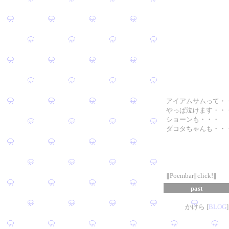
アイアムサムって・
やっぱ泣けます・・
ショーンも・・・
ダコタちゃんも・・
∥Poembar∥click!∥
past
かけら [
B
L
OG
]