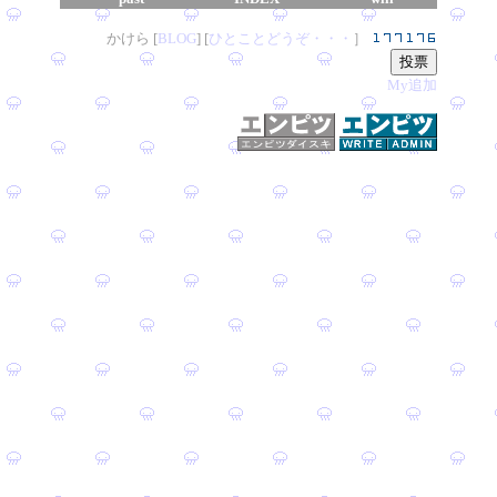
かけら [
B
L
OG
] [
ひとことどうぞ・・・
］
My追加