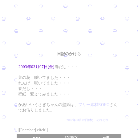
日記のかけら
2003年03月07日(金)
春だし・・・
菜の花 咲いてました・・・
れんげ 咲いてました・・・
春だし・・・
壁紙 変えてみました・・・
かあいいうさぎちゃんの壁紙は、
フリー素材ROKO
さん
でお借りしました。
2002年03月07日(木) それぞれ・・・
∥Poembar∥click!∥
past
INDEX
will