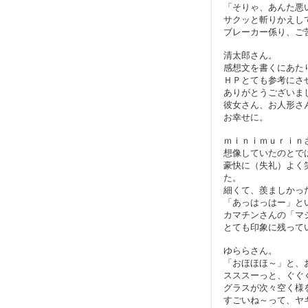
「そりゃ、あんた悪
サクッと斬りかえし
ブレーカー係り、ご
清太郎さん。
感想文を書くにあた
ＨＰとても参考にさ
ありがとうございま
彼女さん、お人形さ
お幸せに。
ｍｉｎｉｍｕｒｉｎ
想像していたのとで
豪快に（失礼）よく
た。
細くて、羨ましかっ
「あっはっはー」と
カマチンさんの「マ
とても印象に残って
ゆららさん。
「おほほほ～」と、
スススーっと、ぐぐ
グラスが次々空く様
すごいね～って、ヤ