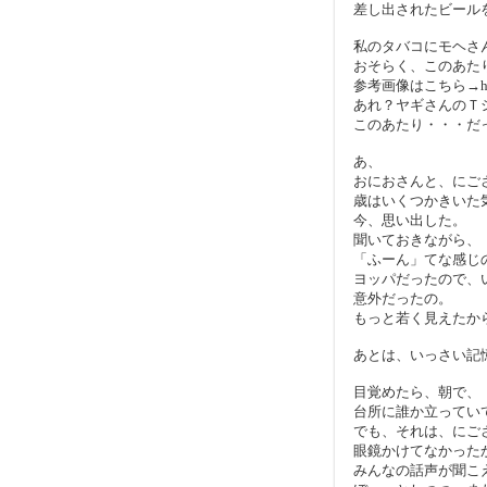
差し出されたビール
私のタバコにモヘさ
おそらく、このあた
参考画像はこちら→http:/
あれ？ヤギさんのＴ
このあたり・・・だ
あ、
おにおさんと、にご
歳はいくつかきいた
今、思い出した。
聞いておきながら、
「ふーん」てな感じ
ヨッパだったので、
意外だったの。
もっと若く見えたか
あとは、いっさい記
目覚めたら、朝で、
台所に誰か立ってい
でも、それは、にご
眼鏡かけてなかった
みんなの話声が聞こ