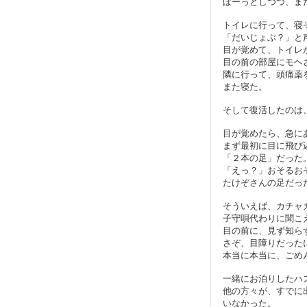
ぼーっとしつつ、ま
トイレに行って、寝
「だいじょぶ？」と
目が覚めて、トイレ
目の前の部屋にモヘ
隣に行って、頭痛薬
また寝た。
そして復活したのは
目が覚めたら、急に
まず最初に目に飛び
「２本の足」だった
「えっ？」おそるお
たけぞさんの足だっ
そういえば、カチャ
子守唄代わりに聞こ
目の前に、見ず知ら
さぞ、目障りだった
本当に本当に、ごめ
一緒にお泊りしたハ
他の方々が、すでに
いなかった。