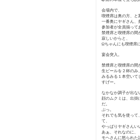
会場内で、
喫煙席は奥の方、と
一番奥にヤギさん、
参加者が全員揃って
禁煙席と喫煙席の間
寂しいからと、
Ωちゃんにも喫煙席
宴会突入。
禁煙席と喫煙席の間
生ビールを２杯のみ
みるみる１本空いて
すげー。
なかなか調子が出な
顔のムクミは、出掛
だ。
ぷっ。
それでも気を使って
て、
やっぱりヤギさんい
あぁ、それなのに、
モヘさんに怒られた