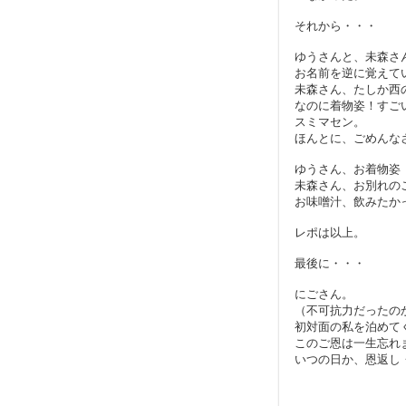
それから・・・
ゆうさんと、未森さ
お名前を逆に覚えて
未森さん、たしか西
なのに着物姿！すご
スミマセン。
ほんとに、ごめんな
ゆうさん、お着物姿
未森さん、お別れの
お味噌汁、飲みたか
レポは以上。
最後に・・・
にごさん。
（不可抗力だったの
初対面の私を泊めて
このご恩は一生忘れ
いつの日か、恩返し