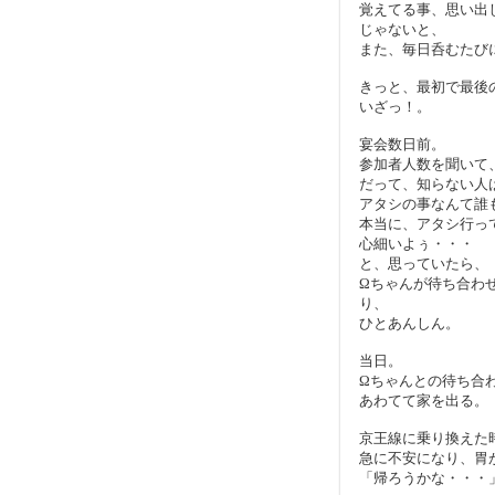
覚えてる事、思い出
じゃないと、
また、毎日呑むたび
きっと、最初で最後
いざっ！。
宴会数日前。
参加者人数を聞いて
だって、知らない人
アタシの事なんて誰
本当に、アタシ行っ
心細いよぅ・・・
と、思っていたら、
Ωちゃんが待ち合わ
り、
ひとあんしん。
当日。
Ωちゃんとの待ち合
あわてて家を出る。
京王線に乗り換えた
急に不安になり、胃
「帰ろうかな・・・