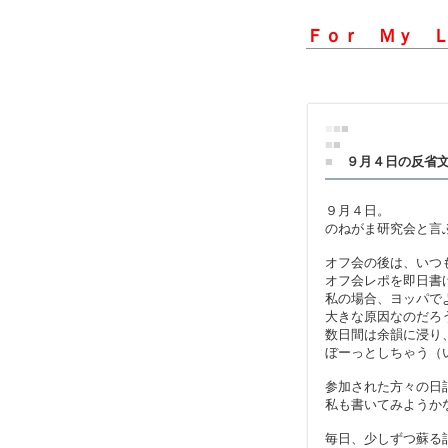
Ｆｏｒ Ｍｙ 
■
■
■
■
■
■
９月４日の反省
９月４日。
のねがま研究会と言
オフ会の後は、いつ
オフ会レポを即日書
私の場合、ヨッパで
大きな原因なのだろ
数日間は余韻に浸り
ぼーっとしちゃう（
参加された方々の日
私も書いてみようか
毎日、少しずつ蘇る