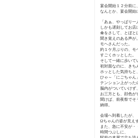
宴会開始１２分前に
なんとか、宴会開始
「あぁ、やっぱり一
しかも遅刻してお店
傘をさして、とぼと
聞き覚えのある声が
モヘさんだった。
約１ケ月ぶりの、モ
すごくホッとした。
そして一緒に歩いて
初対面なのに、きち
ホッとした気持ちと
ひゃ～「にごちゃん
テンション上がった
脳内がついていけず
お三方とも、顔色が
聞けば、前夜祭でそ
納得。
会場へ到着したが、
Ωちゃんの姿が見え
また、急に不安が・
時間つぶしに、
駅前の本屋で立ち読