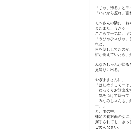
「じゃ、帰る」とモ
「いいから座れ」言
モヘさんの隣に「お
またまた、うきゃー
ここらで一気に、ギ
「うひゃひゃひゃ」
れど、
何を話ししてたのか
誰か覚えていたら、
みなみしゃんが帰る
見送りに出る。
やぎままさんに、
「はじめましてーそ
ゆっくりお話出来
気をつけて帰って
みなみしゃんも、無
ー。」
と、雨の中、
裸足の初対面の女に
握手されても、きっ
ごめんなさい。