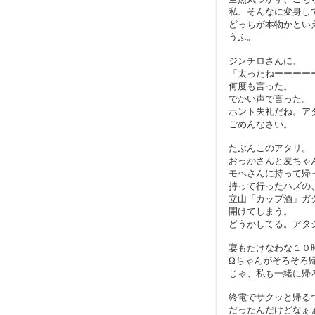
私、そんなに変身し
どっちが本物かとい
うふ。
ジンチロさんに、
「太ったねーーーー
何度も言った。
でかい声で言った。
ホント失礼だね。ア
ごめんなさい。
たぶんこのアタリ。
おっかさんと麦ちゃ
モヘさんに持って帰
持って行ったハズの
立山「カップ酒」ガ
開けてしまう。
どうかしてる。アタ
宴もたけなわな１０
Ωちゃんがそろそろ
じゃ、私も一緒に帰
終電でサクッと帰る
だったんだけどなぁ