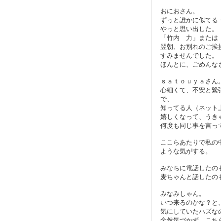
おにおさん。
ずっと誰かに似てる
やっと思い出した。
「竹内 力」または
翌朝、お別れのご挨
すみませんでした。
ほんとに、ごめんな
ｓａｔｏｕｙａさん
心細くて、不安と緊
で、
知ってる人（ネット
嬉しくなって、うき
何度も同じ事を言っ
ここらあたりで私の
ような気がする。
みなちに電話したの
麦ちゃんと話したの
みなみしゃん。
いつ来るのかな？と
気にしていたハズな
全然気づかず、こち