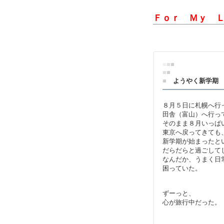
Ｆｏｒ Ｍｙ 
■
■
■
■
■
■
ようやく新学期
８月５日に札幌へ行
田舎（富山）へ行っ
そのまま８月いっぱ
東京へ戻ってきても
新学期が始まったと
だらだらと過ごして
なんだか、うまく日
困っていた。
ずーっと、
心が旅行中だった。