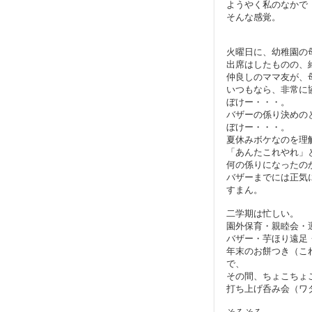
ようやく私のなかで
そんな感覚。
火曜日に、幼稚園の
出席はしたものの、
仲良しのママ友が、
いつもなら、非常に
ぼけー・・・。
バザーの係り決めの
ぼけー・・・。
夏休みボケなのを理
「あんたこれやれ」
何の係りになったの
バザーまでには正気
すまん。
二学期は忙しい。
園外保育・親睦会・
バザー・芋ほり遠足
年末のお餅つき（こ
で、
その間、ちょこちょ
打ち上げ呑み会（ワ