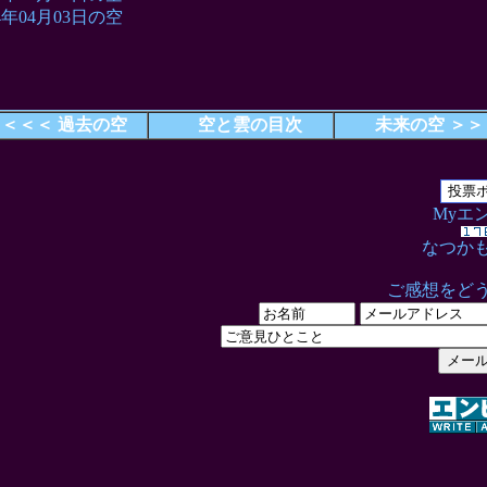
04年04月03日の空
＜＜＜ 過去の空
空と雲の目次
未来の空 ＞＞
Myエ
なつか
ご感想をど