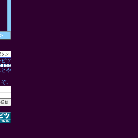
＞
ンピツ
もとや
うぞ。