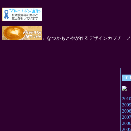
←なつかもとやが作るデザインカプチーノ
201
20
20
20
20
20
20