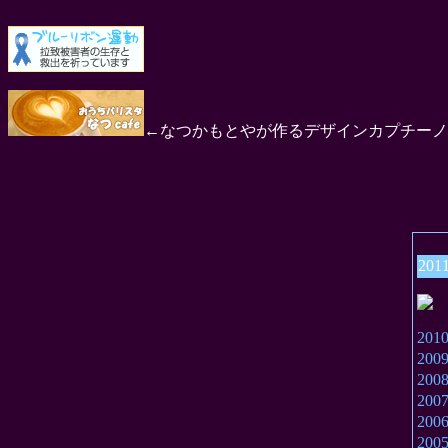
←なつかもとやが作るデザインカプチーノ
201
20
20
20
20
20
20