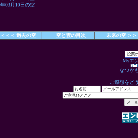
04年03月10日の空
＜＜＜ 過去の空
空と雲の目次
未来の空 ＞＞
Myエ
なつか
ご感想をど