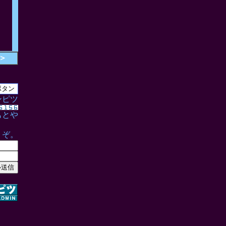
＞
ンピツ
もとや
うぞ。