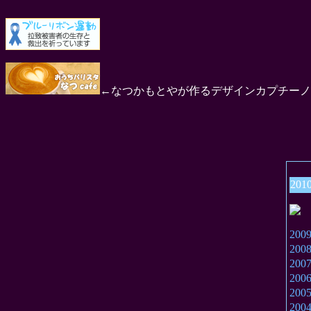
←なつかもとやが作るデザインカプチーノ
201
20
20
20
20
20
20