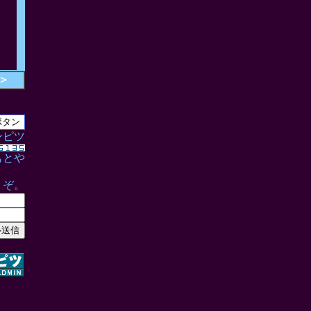
＞
ンピツ
もとや
うぞ。