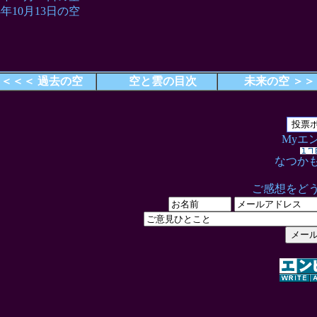
03年10月13日の空
＜＜＜ 過去の空
空と雲の目次
未来の空 ＞＞
Myエ
なつか
ご感想をど