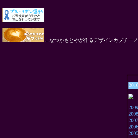
←なつかもとやが作るデザインカプチーノ
201
20
20
20
20
20