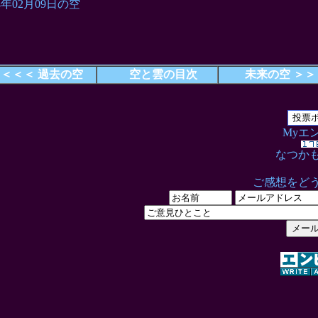
04年02月09日の空
＜＜＜ 過去の空
空と雲の目次
未来の空 ＞＞
Myエ
なつか
ご感想をど