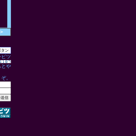
＞
ンピツ
もとや
うぞ。