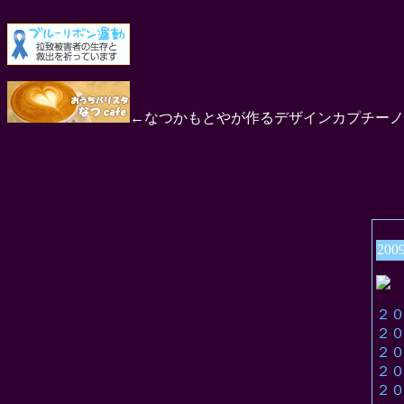
←なつかもとやが作るデザインカプチーノ
200
２
２
２
２
２