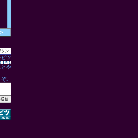
＞
ンピツ
もとや
うぞ。