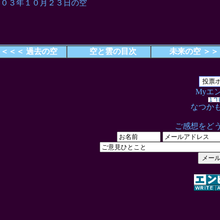
００３年１０月２３日の空
＜＜＜ 過去の空
空と雲の目次
未来の空 ＞＞
Myエ
なつか
ご感想をど