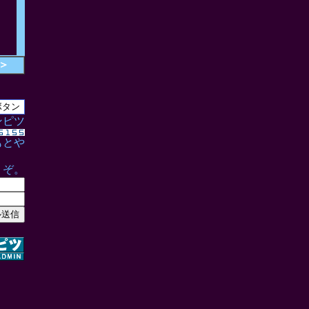
＞
ンピツ
もとや
うぞ。