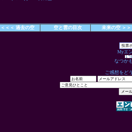
＜＜＜ 過去の空
空と雲の目次
未来の空 ＞＞
Myエ
なつか
ご感想をど