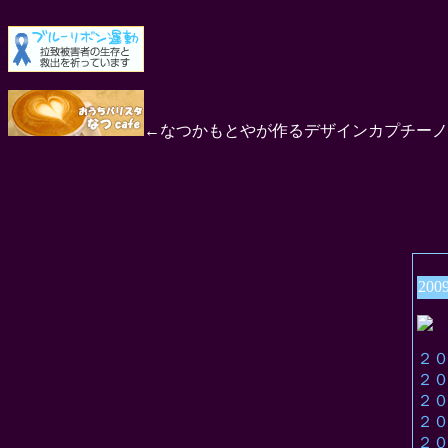
←なつかもとやが作るデザインカプチーノ
200
２
２
２
２
２