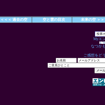
＜＜＜ 過去の空
空と雲の目次
未来の空 ＞＞
Myエ
なつか
ご感想をど