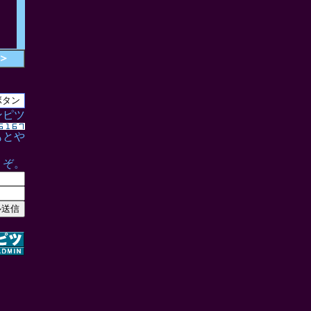
＞
ンピツ
もとや
うぞ。