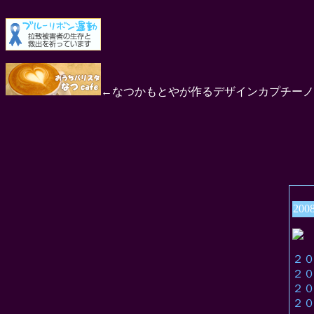
←なつかもとやが作るデザインカプチーノ
200
２
２
２
２