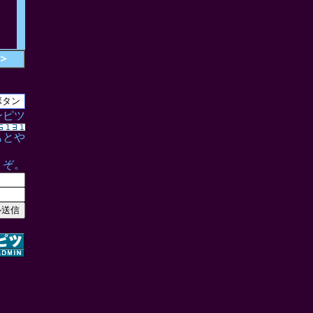
＞
ンピツ
もとや
うぞ。