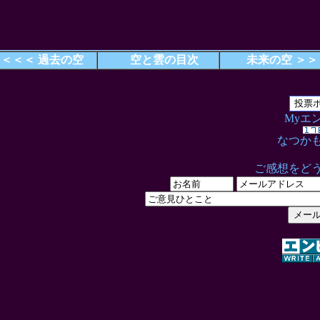
＜＜＜ 過去の空
空と雲の目次
未来の空 ＞＞
Myエ
なつか
ご感想をど