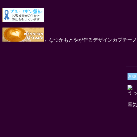
←なつかもとやが作るデザインカプチーノ
200
う
電