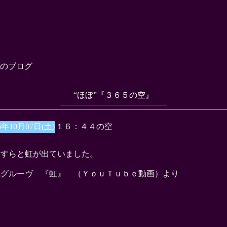
のブログ
“ほぼ”『３６５の空』
6年10月07日(土)
１６：４４の空
っすらと虹が出ていました。
気グルーヴ 『虹』 （ＹｏｕＴｕｂｅ動画）より