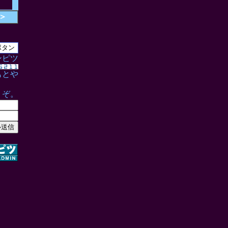
＞
ンピツ
もとや
うぞ。