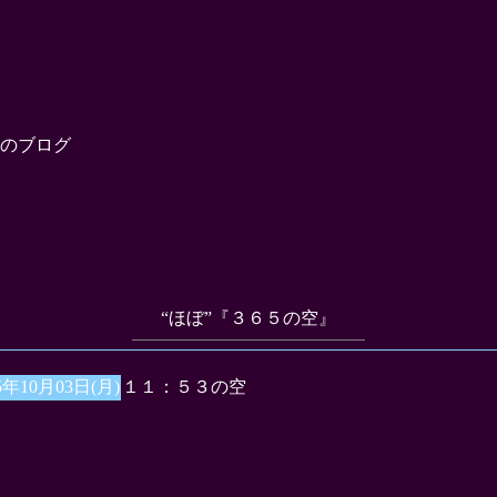
のブログ
“ほぼ”『３６５の空』
5年10月03日(月)
１１：５３の空