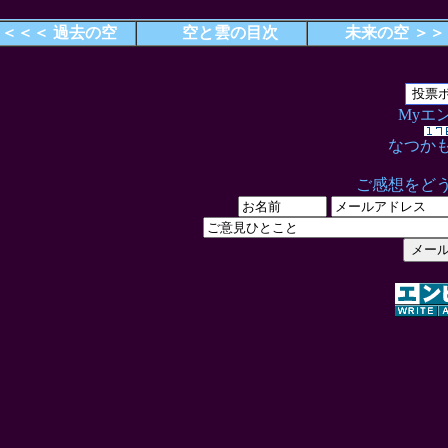
＜＜＜ 過去の空
空と雲の目次
未来の空 ＞＞
Myエ
なつか
ご感想をど