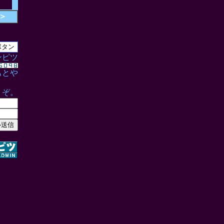
＞
ンピツ
もとや
うぞ。