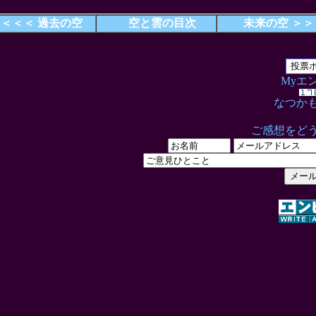
＜＜＜ 過去の空
空と雲の目次
未来の空 ＞＞
Myエ
なつか
ご感想をど