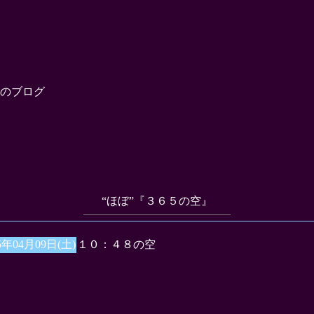
のブログ
“ほぼ”『３６５の空』
5年04月09日(土)
１０：４８の空