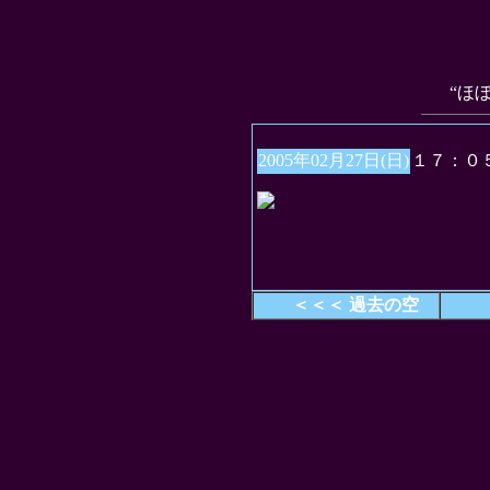
“ほ
2005年02月27日(日)
１７：０
＜＜＜ 過去の空