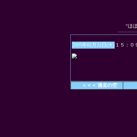
“ほ
2005年02月22日(火)
１５：０
＜＜＜ 過去の空