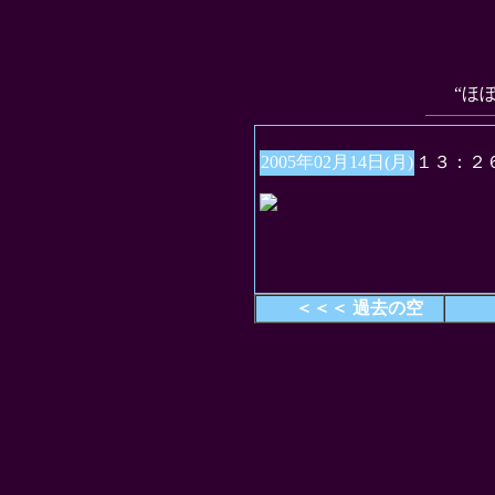
“ほ
2005年02月14日(月)
１３：２
＜＜＜ 過去の空